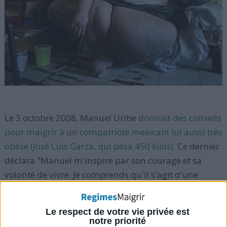
Le 3 octobre 2008, Manuel Uribe
donnait des conseils
pour maigrir à un compatriote mexicain lui aussi très
obèse (José Luis Garza, qui pesa 450 kilos)
. Ce dernier
déclara "Manuel m'inspire par son courage et sa
volonté de vivre. Je comprends qu'il s'agit d'une
question de vie ou de mort et que je dois suivre les
instructions médicales qui m'ont été offertes afin de
Le respect de votre vie privée est
maigrir".
notre priorité