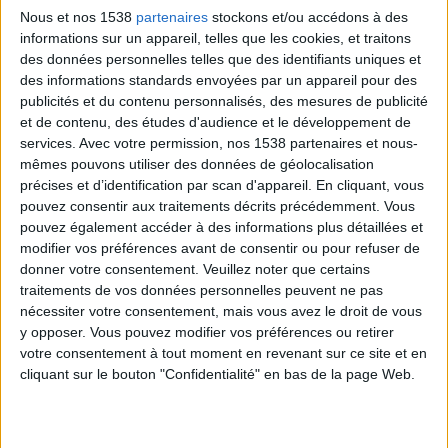
Nous et nos 1538
partenaires
stockons et/ou accédons à des
Manuel "Xavier" Uribe envoya même sa petite-amie à
informations sur un appareil, telles que les cookies, et traitons
l'époque (devenue ensuite sa femme), Claudia Solis,
des données personnelles telles que des identifiants uniques et
des informations standards envoyées par un appareil pour des
chez José Luis Garza pour apporter des kiwis, des
publicités et du contenu personnalisés, des mesures de publicité
pamplemousses, des poires et des suppléments
et de contenu, des études d'audience et le développement de
protéinés. Malheureusement, José Luis Garza décéda
services.
Avec votre permission, nos 1538 partenaires et nous-
mêmes pouvons utiliser des données de géolocalisation
cinq jours plus tard pendant un transfert à l'hôpital,
précises et d’identification par scan d'appareil. En cliquant, vous
le 8 octobre 2008.
pouvez consentir aux traitements décrits précédemment. Vous
pouvez également accéder à des informations plus détaillées et
Manuel Uribe continuait à perdre du poids
modifier vos préférences avant de consentir ou pour refuser de
progressivement jusqu'en mai 2014. Il tentait de
donner votre consentement.
Veuillez noter que certains
traitements de vos données personnelles peuvent ne pas
battre le record de l'homme qui a maigri le plus au
nécessiter votre consentement, mais vous avez le droit de vous
monde (en perdant 430 kilogrammes au total vers
y opposer. Vous pouvez modifier vos préférences ou retirer
2010, afin de battre le record de Jon Brower Minnoch).
votre consentement à tout moment en revenant sur ce site et en
cliquant sur le bouton "Confidentialité" en bas de la page Web.
En juin 2009, de fausses rumeurs annonçaient la
mort de Manuel Uribe, rumeurs démenties juste