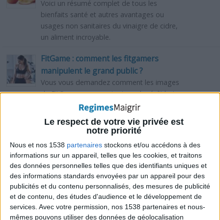
Voici un résumé complet de tous les
bienfaits santé et autres avantages ou
usages non sanitaires du vinaigre de cidre,
un aliment incroyable.
FitGame : comment les fitgamers
manipulent le grand public ?
Vous vous demandez comment les images
du FitGame ne respectent pas la réalité et
manipulent le grand public ? BHC et Jérôme
Cuadrado vous répondent.
Le respect de votre vie privée est
notre priorité
Huile de noix de coco : bienfaits et
Nous et nos 1538
partenaires
stockons et/ou accédons à des
risques de l'huile de coprah
informations sur un appareil, telles que les cookies, et traitons
Cet article vous fera découvrir tous les
des données personnelles telles que des identifiants uniques et
principaux bienfaits et risques de l'huile de
des informations standards envoyées par un appareil pour des
noix de coco qui est aussi appelée l'huile de
publicités et du contenu personnalisés, des mesures de publicité
coprah.
et de contenu, des études d'audience et le développement de
services.
Avec votre permission, nos 1538 partenaires et nous-
Raisin : bienfaits et risques, valeur
mêmes pouvons utiliser des données de géolocalisation