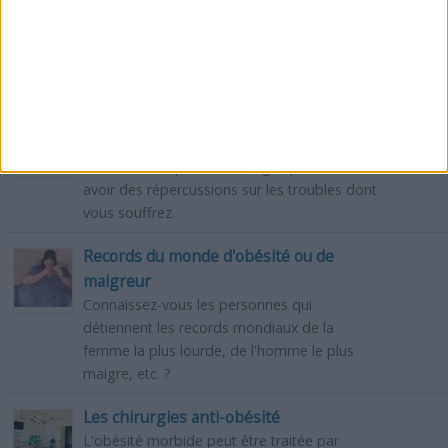
Gardez un bon mental, un esprit sain dans
un corps sain, en consommant les aliments
adéquats. Evitez dans la mesure du possible
les aliments inadaptés.
Divers troubles sanitaires et leurs
solutions alimentaires
Les aliments que vous mangez peuvent
avoir des répercussions sur les troubles dont
vous souffrez.
Records du monde d'obésité ou de
maigreur
Connaissez-vous les personnes qui
détiennent les records mondiaux de la
femme la plus lourde, de l'homme le plus
maigre, etc. ?
Les chirurgies anti-obésité
L'obésité morbide peut être traitée par