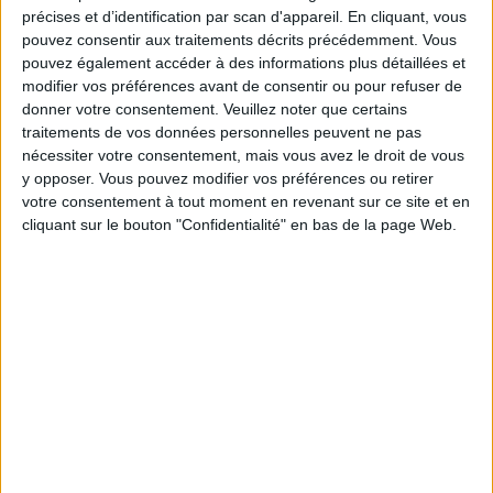
nutritionnelle
précises et d’identification par scan d'appareil. En cliquant, vous
pouvez consentir aux traitements décrits précédemment. Vous
Le raisin fait partie des fruits les plus sains,
pouvez également accéder à des informations plus détaillées et
offrant une excellente valeur nutritionnelle.
modifier vos préférences avant de consentir ou pour refuser de
Découvrez tous les bienfaits et risques de
donner votre consentement.
Veuillez noter que certains
cette baie.
traitements de vos données personnelles peuvent ne pas
nécessiter votre consentement, mais vous avez le droit de vous
Ramadan : menu repas et programme
y opposer. Vous pouvez modifier vos préférences ou retirer
d'entraînement gratuit pour 30 jours
votre consentement à tout moment en revenant sur ce site et en
Vous voulez un menu de repas sains et un
cliquant sur le bouton "Confidentialité" en bas de la page Web.
planning pour rester actifs pendant les
trente jours du Ramadan ? Voici tout ce qu'il
vous faut.
Méthode de la ficelle : test pour savoir si
on est en surpoids en 10 s
Il suffit d'une ficelle pour savoir si vous avez
des kilos en trop au ventre en 10 s. Voici
pourquoi des experts conseillent cette
méthode plutôt que l'IMC.