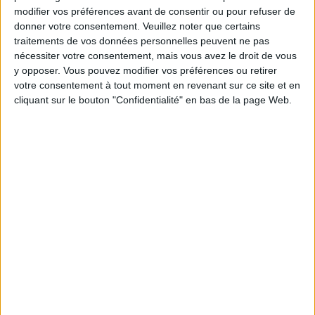
vous verrez que maigrir après les fêtes sera plus
modifier vos préférences avant de consentir ou pour refuser de
facile.
donner votre consentement.
Veuillez noter que certains
traitements de vos données personnelles peuvent ne pas
nécessiter votre consentement, mais vous avez le droit de vous
y opposer. Vous pouvez modifier vos préférences ou retirer
5) Manger plus souvent
votre consentement à tout moment en revenant sur ce site et en
cliquant sur le bouton "Confidentialité" en bas de la page Web.
Les gens qui ont stabilisé leur poids pendant
plusieurs années, après en avoir perdu, ont tendance
à manger environ 5 petits repas par jour.
Des repas
légers mais pris à une fréquence plus élevée aident à
diminuer votre appétit, stimuler votre énergie
,
améliorer votre humeur et même accélérer votre
métabolisme (puisque le processus de digestion
brûle des calories en lui-même).
6) Faire des résolutions