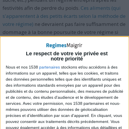
festivités afin de perdre du poids.
Ces aliments (qui
s'apparentent à des petits écarts selon la méthode de
votre régime)
ne devraient pas faire suffisamment de
dommage à la bonne poursuite de votre régime si
vous les mangez une fois tous les 20 repas (soit 1 fois
par semaine).
Le respect de votre vie privée est
notre priorité
Nous et nos 1538
partenaires
stockons et/ou accédons à des
4) Compter jusqu'à 10
informations sur un appareil, telles que les cookies, et traitons
des données personnelles telles que des identifiants uniques et
Des études suggèrent que l'envie de manger dure
des informations standards envoyées par un appareil pour des
seulement environ 10 minutes. Alors avant de vouloir
publicités et du contenu personnalisés, des mesures de publicité
et de contenu, des études d'audience et le développement de
satisfaire votre envie de manger au plus vite,
essayez
services.
Avec votre permission, nos 1538 partenaires et nous-
de résister mentalement pendant 10 minutes à
mêmes pouvons utiliser des données de géolocalisation
l'envie
. Utilisez ces 10 minutes pour faire du ménage
précises et d’identification par scan d'appareil. En cliquant, vous
pouvez consentir aux traitements décrits précédemment. Vous
ou une autre activité qui vous éloigne de la cuisine, et
pouvez également accéder à des informations plus détaillées et