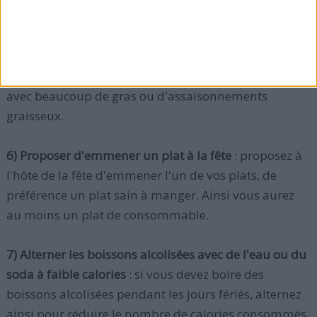
5) Se concentrer sur la taille des portions
: ne mangez
qu'un peu de chaque plat, seulement un peu.
Concentrez vous sur les salades et légumes plutôt
que sur les côtes crémeuses ou les plats principaux
avec beaucoup de gras ou d'assaisonnements
graisseux.
6) Proposer d'emmener un plat à la fête
: proposez à
l'hôte de la fête d'emmener l'un de vos plats, de
préférence un plat sain à manger. Ainsi vous aurez
au moins un plat de consommable.
7) Alterner les boissons alcolisées avec de l'eau ou du
soda à faible calories
: si vous devez boire des
boissons alcolisées pendant les jours fériés, alternez
ainsi pour réduire le nombre de calories consommés.