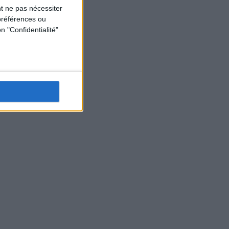
t ne pas nécessiter
préférences ou
n "Confidentialité"