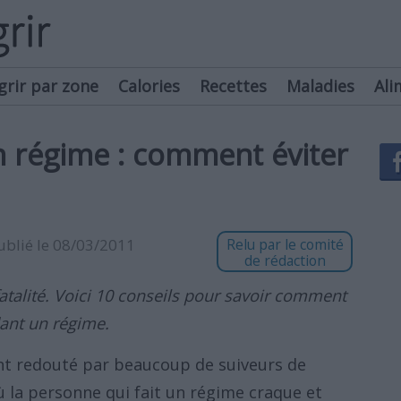
grir par zone
Calories
Recettes
Maladies
Ali
 régime : comment éviter
publié le 08/03/2011
Relu par le comité
de rédaction
fatalité. Voici 10 conseils pour savoir comment
dant un régime.
nt redouté par beaucoup de suiveurs de
ù la personne qui fait un régime craque et