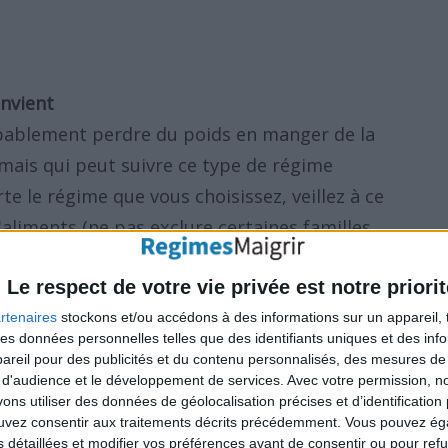
onvient
bablement perdre du poids en manger de la
 mais qui peut suivre ce type de régime
 le régime que vous choisissez, veillez à ce
d'aliments (ne pas exclure certaines familles
nsiste à savoir si vous pouvez déjeuner avec
Le respect de votre vie privée est notre priorit
 d'écart de régime, si vous pouvez faire cela,
gime longtemps. Lisez aussi :
Commencer un
rtenaires
stockons et/ou accédons à des informations sur un appareil, t
 des données personnelles telles que des identifiants uniques et des in
régime pour maigrir ?
reil pour des publicités et du contenu personnalisés, des mesures de p
 d'audience et le développement de services.
Avec votre permission, n
s utiliser des données de géolocalisation précises et d’identification 
ouvez consentir aux traitements décrits précédemment. Vous pouvez é
s détaillées et modifier vos préférences avant de consentir ou pour ref