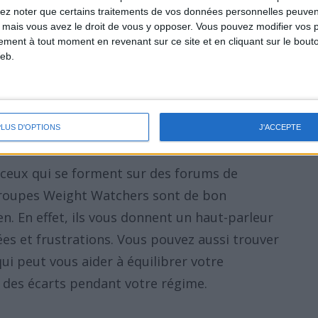
lez noter que certains traitements de vos données personnelles peuven
"de mauvaise influence" qui nous disent que
 mais vous avez le droit de vous y opposer. Vous pouvez modifier vos 
tuellement, qu'il ne faut rien changer à
tement à tout moment en revenant sur ce site et en cliquant sur le bouto
eb.
 convaincre de partager un dessert calorique
 même pas manger au départ. Or pour ne pas
impératif de vous entourer de personnes qui
grir.
PLUS D'OPTIONS
J'ACCEPTE
ceux qui se forment sur des forums de
 groupes Weight Watchers sont de bon
n. En effet, ils vous donnent un haut-parleur
es et frustrations. Vous pouvez aussi trouver
ui peut vous aider à équilibrer votre
e des écarts pendant votre régime.