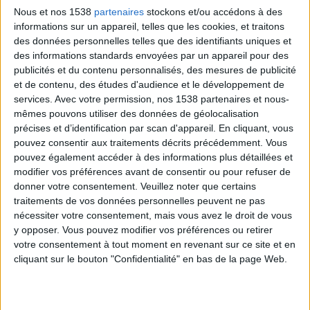
organisme pour s'hydrater
ou construire des
Nous et nos 1538
partenaires
stockons et/ou accédons à des
os/dents/nerfs plus forts
. A ce moment là, votre
informations sur un appareil, telles que les cookies, et traitons
des données personnelles telles que des identifiants uniques et
organisme ne dispose pas des oligo-éléments
des informations standards envoyées par un appareil pour des
nécessaires à un fonctionnement normal.
publicités et du contenu personnalisés, des mesures de publicité
et de contenu, des études d'audience et le développement de
services.
Avec votre permission, nos 1538 partenaires et nous-
Trois/quatre heures après :
la nouvelle habitude
mêmes pouvons utiliser des données de géolocalisation
que vous avez créée (ou renforcée) fait sentir à
précises et d’identification par scan d'appareil. En cliquant, vous
votre corps un manque de caféine,
et un besoin
pouvez consentir aux traitements décrits précédemment. Vous
pouvez également accéder à des informations plus détaillées et
viscéral d'une autre dose de soda
!
modifier vos préférences avant de consentir ou pour refuser de
donner votre consentement.
Veuillez noter que certains
traitements de vos données personnelles peuvent ne pas
nécessiter votre consentement, mais vous avez le droit de vous
y opposer. Vous pouvez modifier vos préférences ou retirer
votre consentement à tout moment en revenant sur ce site et en
cliquant sur le bouton "Confidentialité" en bas de la page Web.