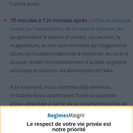
l'urine aussi.
70 minutes à 120 minutes après :
l'effet diurétique
causé par l'absorption de la caféine entre en jeu
(augmentant le besoin d'uriner). Le calcium, le
magnésium, le zinc sont éliminés de l'organisme
(alors qu'ils étaient destinés à renforcer les os et à
assurer le bon fonctionnement d'autres organes)
ainsi que le sodium, les électrolytes et l'eau.
A ce moment, nous sommes déjà devenus
irritables et/ou apathiques.Toute la quantité
d'eau absorbée à partir de la canette/bouteille de
soda est éliminée par l'urine. Le souci est que cette
eau expulsée est imprégnée d'éléments nutritifs
Le respect de votre vie privée est
précieux qui auraient pu être utilisés par votre
notre priorité