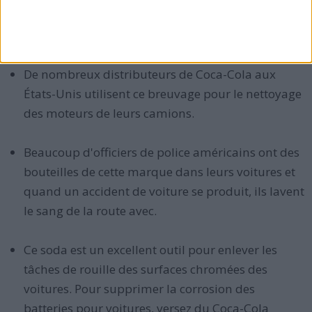
imaginer une vie sans cette boisson, sachez que vous
pouvez toujours l'utiliser pour l'un des cas suivants :
De nombreux distributeurs de Coca-Cola aux
États-Unis utilisent ce breuvage pour le nettoyage
des moteurs de leurs camions.
Beaucoup d'officiers de police américains ont des
bouteilles de cette marque dans leurs voitures et
quand un accident de voiture se produit, ils lavent
le sang de la route avec.
Ce soda est un excellent outil pour enlever les
tâches de rouille des surfaces chromées des
voitures. Pour supprimer la corrosion des
batteries pour voitures, versez du Coca-Cola