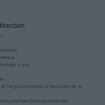
détection
r :
phatique,
hatique,
rainage ni pus.
e :
e fatigue chronique (à l'exclusion de la
tés plus haut (dans la partie des