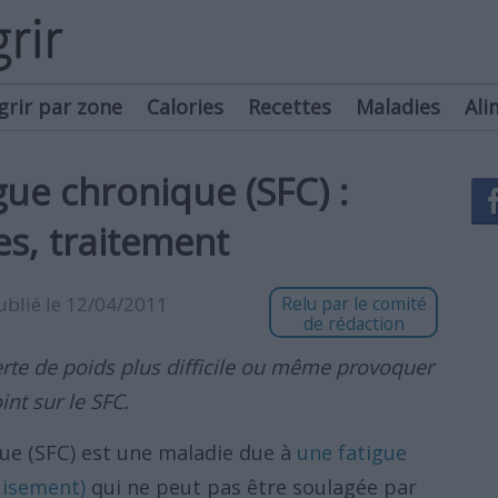
grir par zone
Calories
Recettes
Maladies
Ali
ue chronique (SFC) :
s, traitement
publié le 12/04/2011
Relu par le comité
de rédaction
te de poids plus difficile ou même provoquer
int sur le SFC.
ue (SFC) est une maladie due à
une fatigue
uisement)
qui ne peut pas être soulagée par