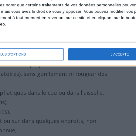
lez noter que certains traitements de vos données personnelles peuven
ndurée facilement en temps normal,
 mais vous avez le droit de vous y opposer. Vous pouvez modifier vos 
avoir pourtant dormi suffisamment,
tement à tout moment en revenant sur ce site et en cliquant sur le bouto
eb.
ômes similaires y compris la difficulté à se
itabilité,
igraines précédentes en terme de qualité et
PLUS D'OPTIONS
J'ACCEPTE
uvent se déplaçant d'articulation en
ratoires), sans gonflement ni rougeur des
phatiques dans le cou ou dans l'aisselle,
ns),
es),
t ou sur dans quelques endroits, non
connue,