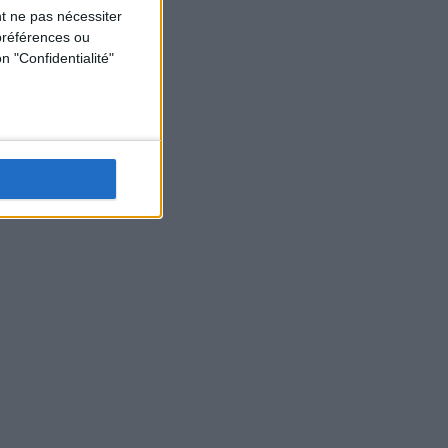
t ne pas nécessiter
préférences ou
n "Confidentialité"