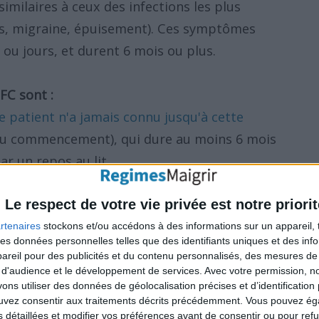
milaires à ceux des infections les plus
es, migraine, épuisement). Ces symptômes
ou jours, et durent 6 mois ou plus.
FC sont :
e patient n'a jamais connu jusqu'à cette
u commencement), qui dure au moins 6 mois
ar un repos au lit,
ve pour restreindre l'activité (épuisement
moins de la moitié de l'effort comparé à
Le respect de votre vie privée est notre priorit
rtenaires
stockons et/ou accédons à des informations sur un appareil, t
 des données personnelles telles que des identifiants uniques et des in
reil pour des publicités et du contenu personnalisés, des mesures de p
 d'audience et le développement de services.
Avec votre permission, n
s utiliser des données de géolocalisation précises et d’identification 
e de fatigue chronique sont :
ouvez consentir aux traitements décrits précédemment. Vous pouvez é
24 heures après une quantité d'effort
s détaillées et modifier vos préférences avant de consentir ou pour ref