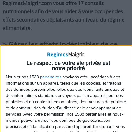
RegimesMaigrir.com vous offre 17 conseils
nutritionnels afin de vous aider à vous occuper des
effets secondaires déplaisants au niveau du régime
alimentaire.
> Gérer les effets indésirables de ce
type de thérapie
Le respect de votre vie privée est
1) Garder les nourritures succulentes
notre priorité
La chimio peut jouer un tour à vos papilles
Nous et nos 1538
partenaires
stockons et/ou accédons à des
gustatives, donnant à certains aliments et boissons
informations sur un appareil, telles que les cookies, et traitons
un goût métallique ou désagréable. L'eau et la
des données personnelles telles que des identifiants uniques et
des informations standards envoyées par un appareil pour des
viande sont les deux produits alimentaires qui
publicités et du contenu personnalisés, des mesures de publicité
deviennent les plus souvent répugnants pendant ce
et de contenu, des études d'audience et le développement de
type de traitement.
services.
Avec votre permission, nos 1538 partenaires et nous-
mêmes pouvons utiliser des données de géolocalisation
précises et d’identification par scan d'appareil. En cliquant, vous
S'il devient difficile de boire de l'eau plate, essayez de