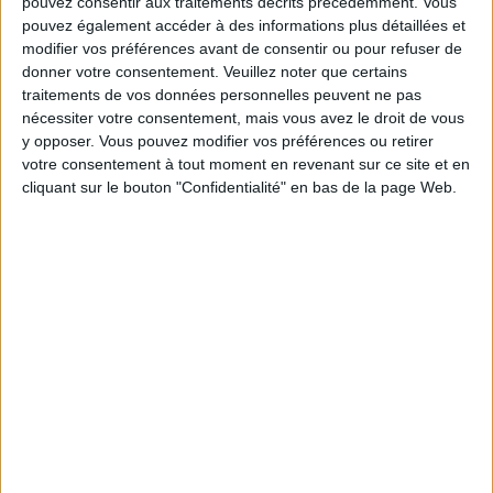
pouvez consentir aux traitements décrits précédemment. Vous
consommer de l'eau minérale arômatisée ou
pouvez également accéder à des informations plus détaillées et
modifier vos préférences avant de consentir ou pour refuser de
d'ajouter des tranches de citron à l'eau du robinet
. Si
donner votre consentement.
Veuillez noter que certains
certaines viandes vous semblent moins faciles à
traitements de vos données personnelles peuvent ne pas
apprécier, tentez d'autres sources de protéine comme
nécessiter votre consentement, mais vous avez le droit de vous
y opposer. Vous pouvez modifier vos préférences ou retirer
les œufs, les produits laitiers allégés en matières
votre consentement à tout moment en revenant sur ce site et en
grasses, les légumineuses et les poissons.
cliquant sur le bouton "Confidentialité" en bas de la page Web.
2) Combattre la constipation
Tandis que certaines personnes connaissent la
diarrhée durant une chimiothérapie,
d'autre
affrontent le problème de constipation
. Vous
hydrater est important pour aider à prévenir la
constipation. Inclure tous les types de fibres à votre
alimentation peut aussi être utile.
Si vous n'êtes pas
habitués à consommer de grandes quantités de