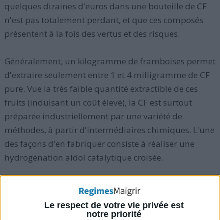
quelques dizaines d'euros dans une bouteille de CF
n'est pas totalement perdant, et que ces composés
présentent à la fois des vertus et des risques.
Généralement, un kilogramme de framboises permet
d'extraire seulement entre 1 et 4 milligramme de CF
pure. Vue la très faible quantité extractible de ces
fruits (induisant un coût élevé), la CF est surtout
préparée industriellement par une variété de
méthodes, à partir d'intermédiaires chimiques. L'une
des façons d'en fabriquer consiste à réaliser une
hydrogénation aldol catalytique croisée.
Le respect de votre vie privée est
notre priorité