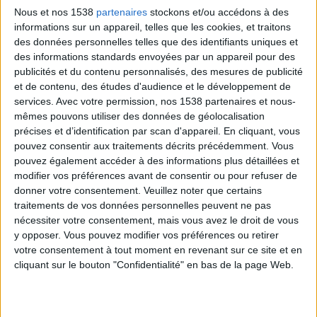
Nous et nos 1538
partenaires
stockons et/ou accédons à des
informations sur un appareil, telles que les cookies, et traitons
des données personnelles telles que des identifiants uniques et
des informations standards envoyées par un appareil pour des
publicités et du contenu personnalisés, des mesures de publicité
et de contenu, des études d'audience et le développement de
services.
Avec votre permission, nos 1538 partenaires et nous-
mêmes pouvons utiliser des données de géolocalisation
précises et d’identification par scan d'appareil. En cliquant, vous
pouvez consentir aux traitements décrits précédemment. Vous
pouvez également accéder à des informations plus détaillées et
modifier vos préférences avant de consentir ou pour refuser de
donner votre consentement.
Veuillez noter que certains
traitements de vos données personnelles peuvent ne pas
> Usages
nécessiter votre consentement, mais vous avez le droit de vous
y opposer. Vous pouvez modifier vos préférences ou retirer
Les cétones de framboise sont utilisées en
votre consentement à tout moment en revenant sur ce site et en
parfumerie, en cosmétique,
et en tant qu'additif
cliquant sur le bouton "Confidentialité" en bas de la page Web.
alimentaire pour donner une odeur fruitée
.