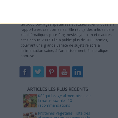
A propos de l'auteur :
Sandra Maribaux
Directrice de la publication et rédactrice
Titulaire d'un MBA, Sandra Maribaux est passionnée de
nutrition, diététique et fitness. Depuis 2005, elle a lu plus
de 3000 ouvrages spécialisés et études scientifiques en
rapport avec ces domaines. Elle rédige des articles dans
ces thématiques pour RegimesMaigrir.com et d'autres
sites depuis 2007. Elle a publié plus de 2000 articles,
couvrant une grande variété de sujets relatifs à
l'alimentation saine, à l'amincissement, à la pratique
sportive.
ARTICLES LES PLUS RÉCENTS
Rééquilibrage alimentaire avec
la naturopathie : 10
recommandations
Protéines végétales : liste des
aliments qui en contiennent le