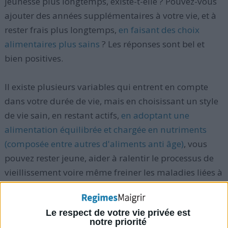
jeunesse plus longtemps, existe-t-elle ? Pouvez-vous
ajouter des années supplémentaires à votre vie, et à
rester frais plus longtemps,
en faisant des choix
alimentaires plus sains
? Les réponses sont bel et
bien positives.
Il existe plusieurs variables qui entrent en compte
dans votre durée de vie, mais en choisissant un style
de vie sain, en restant actifs,
en adoptant une
alimentation équilibrée et chargée en nutriments
(composée entre autres d'aliments anti âge)
, vous
pouvez rester jeune, aider à ralentir le processus de
vieillissement voire même freiner les maladies liées à
l'âge (ostéoporose, diabète, maladies cardiaques,
etc.).
Le respect de votre vie privée est
notre priorité