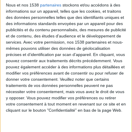
Rappelons que lorsque nous prenons de l'âge, les
Nous et nos 1538
partenaires
stockons et/ou accédons à des
besoins quotidiens en calories diminuent. Cela fait
informations sur un appareil, telles que les cookies, et traitons
qu'il est encore plus important de composer votre
des données personnelles telles que des identifiants uniques et
des informations standards envoyées par un appareil pour des
alimentation d'aliments riches en nutriments,
publicités et du contenu personnalisés, des mesures de publicité
pauvres en calories (comme les fruits, les légumes,
et de contenu, des études d'audience et le développement de
les grains entiers...) et de limiter la consommation de
services.
Avec votre permission, nos 1538 partenaires et nous-
mêmes pouvons utiliser des données de géolocalisation
petits plaisirs moins sains, plus riches en calories
précises et d’identification par scan d'appareil. En cliquant, vous
(comme les produits laitiers non allégés en matières
pouvez consentir aux traitements décrits précédemment. Vous
grasses et les desserts sucrés).
pouvez également accéder à des informations plus détaillées et
modifier vos préférences avant de consentir ou pour refuser de
donner votre consentement.
Veuillez noter que certains
traitements de vos données personnelles peuvent ne pas
RegimesMaigrir.com vous liste 7 aliments anti-âge à
nécessiter votre consentement, mais vous avez le droit de vous
y opposer. Vous pouvez modifier vos préférences ou retirer
intégrer à votre alimentation pour rester jeune :
votre consentement à tout moment en revenant sur ce site et en
cliquant sur le bouton "Confidentialité" en bas de la page Web.
1) Huile d'olive
Depuis 40 ans, une grande étude menée par des