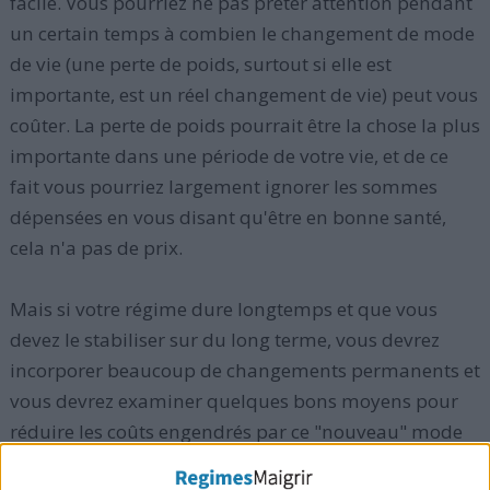
facile. Vous pourriez ne pas prêter attention pendant
un certain temps à combien le changement de mode
de vie (une perte de poids, surtout si elle est
importante, est un réel changement de vie) peut vous
coûter. La perte de poids pourrait être la chose la plus
importante dans une période de votre vie, et de ce
fait vous pourriez largement ignorer les sommes
dépensées en vous disant qu'être en bonne santé,
cela n'a pas de prix.
Mais si votre régime dure longtemps et que vous
devez le stabiliser sur du long terme, vous devrez
incorporer beaucoup de changements permanents et
vous devrez examiner quelques bons moyens pour
réduire les coûts engendrés par ce "nouveau" mode
de vie.