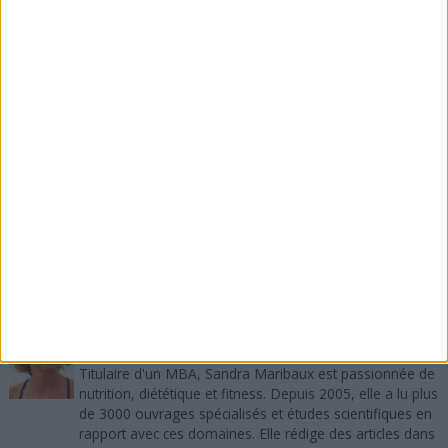
renoncer à votre adhésion à
Weight Watchers en
ligne
ou à
la méthode Imperiali
. Nous pensons que
vous pouvez faire de bons choix en dépensant
l'argent là où vous voulez et devriez vraiment.
Que pensez-vous de ces conseils pour perdre du
poids sans perdre trop d'argent ? Si vous avez aimé
cet article, merci de le recommander sur Facebook,
de le tweeter, de lui donner un vote +1 sur Google
Plus.
A propos de l'auteur :
Sandra Maribaux
Directrice de la publication et rédactrice
Titulaire d'un MBA, Sandra Maribaux est passionnée de
nutrition, diététique et fitness. Depuis 2005, elle a lu plus
de 3000 ouvrages spécialisés et études scientifiques en
rapport avec ces domaines. Elle rédige des articles dans