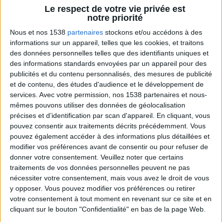
Le respect de votre vie privée est
Voici une poignée de conseils pour vous aider à
notre priorité
démarrer
(si vous en avez d'autres, partagez-les dans
Nous et nos 1538
partenaires
stockons et/ou accédons à des
les commentaires plus bas) :
informations sur un appareil, telles que les cookies, et traitons
des données personnelles telles que des identifiants uniques et
des informations standards envoyées par un appareil pour des
publicités et du contenu personnalisés, des mesures de publicité
à l'épicerie ou au marché :
et de contenu, des études d'audience et le développement de
services.
Avec votre permission, nos 1538 partenaires et nous-
1) Faites une liste d'achat et tenez-vous en
mêmes pouvons utiliser des données de géolocalisation
Le shopping impulsif est vraiment ce qui rendra
précises et d’identification par scan d'appareil. En cliquant, vous
salée votre facture d'achat !
pouvez consentir aux traitements décrits précédemment. Vous
pouvez également accéder à des informations plus détaillées et
modifier vos préférences avant de consentir ou pour refuser de
2) Ne faites pas les courses le ventre vide
donner votre consentement.
Veuillez noter que certains
Si vous avez faim quand vous allez faire vos courses,
traitements de vos données personnelles peuvent ne pas
nécessiter votre consentement, mais vous avez le droit de vous
vous serez plus susceptibles de vous écarter de votre
y opposer. Vous pouvez modifier vos préférences ou retirer
liste de produits et aliments à acheter au départ, et à
votre consentement à tout moment en revenant sur ce site et en
vous faire acheter de manière impulsive.
cliquant sur le bouton "Confidentialité" en bas de la page Web.