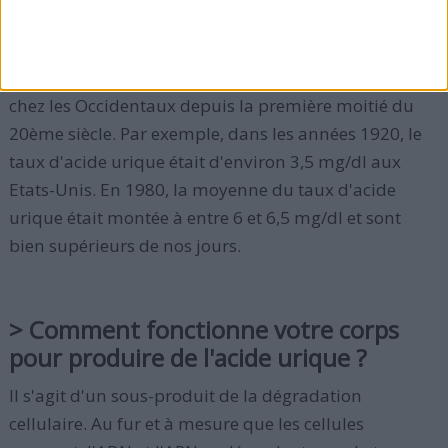
ailleurs
.
Les taux d'acide urique ont énormément augmenté
chez les Occidentaux depuis la première moitié du
20ème siècle. Par exemple, dans les années 1920, le
taux d'acide urique était d'environ 3,5 mg/dl aux
Etats-Unis. En 1980, la moyenne du taux d'acide
urique était montée à entre 6 et 6,5 mg/dl et sont
bien supérieurs de nos jours.
> Comment fonctionne votre corps
pour produire de l'acide urique ?
Il s'agit d'un sous-produit de la dégradation
cellulaire. Au fur et à mesure que les cellules