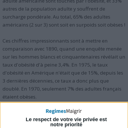
adulte américaine sont touchés par l'obésité, et 33%
autres de la population adulte y souffrent de
surcharge pondérale. Au total, 65% des adultes
américains (2 sur 3) sont soit en surpoids soit obèses !
Ces chiffres impressionnants sont à mettre en
comparaison avec 1890, quand une enquête menée
sur les hommes blancs et cinquantenaires révélait un
taux d'obésité d'à peine 3,4%. En 1975, le taux
d'obésité en Amérique n'était que de 15%, depuis les
3 dernières décennies, ce taux a donc plus que
doublé. En 1970, seulement 7% des adultes français
étaient obèses.
Porter une surcharge pondérale augmente votre
Le respect de votre vie privée est
risque de maladies plus ou moins graves
comme les
notre priorité