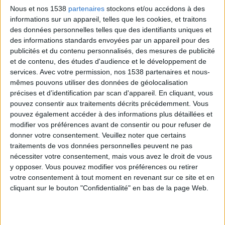
maladies cardiaques, les maladies rénales et le
Nous et nos 1538
partenaires
stockons et/ou accédons à des
diabète.
informations sur un appareil, telles que les cookies, et traitons
des données personnelles telles que des identifiants uniques et
des informations standards envoyées par un appareil pour des
Dans les années 1900, il y avait moins de 3 patients
publicités et du contenu personnalisés, des mesures de publicité
diabétiques sur 100 000 personnes aux Etats-Unis.
et de contenu, des études d'audience et le développement de
Désormais, le diabète frappe presque 8 000
services.
Avec votre permission, nos 1538 partenaires et nous-
mêmes pouvons utiliser des données de géolocalisation
personnes sur 100 000 (or il faut savoir que le diabète
précises et d’identification par scan d'appareil. En cliquant, vous
et le sucre sont associés aux troubles mentaux).
pouvez consentir aux traitements décrits précédemment. Vous
pouvez également accéder à des informations plus détaillées et
modifier vos préférences avant de consentir ou pour refuser de
donner votre consentement.
Veuillez noter que certains
> Bases à connaître pour éviter la
traitements de vos données personnelles peuvent ne pas
confusion sur ce sujet important
nécessiter votre consentement, mais vous avez le droit de vous
y opposer. Vous pouvez modifier vos préférences ou retirer
Il est facile de devenir confus par les divers sucres et
votre consentement à tout moment en revenant sur ce site et en
édulcorants.
Alors voici un rappel des fondamentaux
cliquant sur le bouton "Confidentialité" en bas de la page Web.
:
Le dextrose, le fructose et le glucose sont tous des