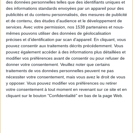
des données personnelles telles que des identifiants uniques et
corps ne peut pas décomposer cette graisse attachée
des informations standards envoyées par un appareil pour des
d'Orlistat pour qu'elle passe à travers votre système
publicités et du contenu personnalisés, des mesures de publicité
digestif. Cela signifie également que l'énergie (les
et de contenu, des études d'audience et le développement de
services.
Avec votre permission, nos 1538 partenaires et nous-
calories) ne comptent pas, de telle sorte que les
mêmes pouvons utiliser des données de géolocalisation
matières grasses que vous mangez ne sont pas
précises et d’identification par scan d'appareil. En cliquant, vous
absorbées.
pouvez consentir aux traitements décrits précédemment. Vous
pouvez également accéder à des informations plus détaillées et
modifier vos préférences avant de consentir ou pour refuser de
Expliqué ainsi, cela ne sonne pas si mauvais pour
donner votre consentement.
Veuillez noter que certains
Alli. Mais comme toute chose, tout n'est pas aussi
traitements de vos données personnelles peuvent ne pas
nécessiter votre consentement, mais vous avez le droit de vous
simple.
y opposer. Vous pouvez modifier vos préférences ou retirer
votre consentement à tout moment en revenant sur ce site et en
cliquant sur le bouton "Confidentialité" en bas de la page Web.
2) Les problèmes de cette pilule
Tout d'abord, la prise de cette pilule, à elle seule, ne
pourra rien faire pour la graisse que vous avez déjà
emmagasinée avant. Cela signifie que si vous avez