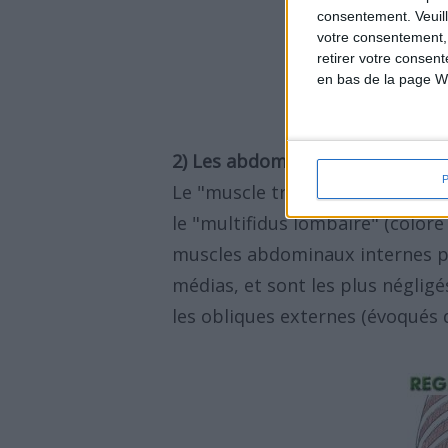
consentement.
Veuil
votre consentement,
retirer votre consen
en bas de la page W
2) Les abdominaux intérieurs
Le "muscle transverse de l'abdom
le "multifidus lombaire" (coloré
muscles abdominaux internes pr
médias, et sont les plus négligé
les obliques externes (évoqués 