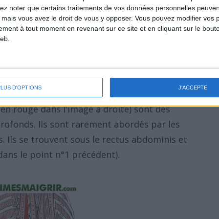
lez noter que certains traitements de vos données personnelles peuven
 mais vous avez le droit de vous y opposer. Vous pouvez modifier vos 
tement à tout moment en revenant sur ce site et en cliquant sur le bouto
eb.
PLUS D'OPTIONS
J'ACCEPTE
en" (visible sur l'image située plus haut) et
 en rouge dans l'image à droite) sont des
ofonds. Ils sont rarement abordés par les
s. Ils se trouvent sous le rectus abdominis et
dans le point n°1 précédent).