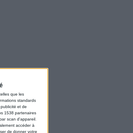
é
elles que les
formations standards
ublicité et de
os 1538 partenaires
par scan d'appareil.
galement accéder à
user de donner votre