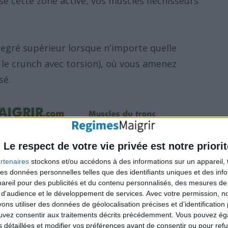
 cette zone active, vos muscles fléchisseurs
degré supérieur lorsque n'importe quelle
 le crunch avec torsion), où vous amenez
sé.
Le respect de votre vie privée est notre priorit
rtenaires
stockons et/ou accédons à des informations sur un appareil, t
 des données personnelles telles que des identifiants uniques et des in
reil pour des publicités et du contenu personnalisés, des mesures de p
 d'audience et le développement de services.
Avec votre permission, n
s utiliser des données de géolocalisation précises et d’identification 
ouvez consentir aux traitements décrits précédemment. Vous pouvez é
s détaillées et modifier vos préférences avant de consentir ou pour ref