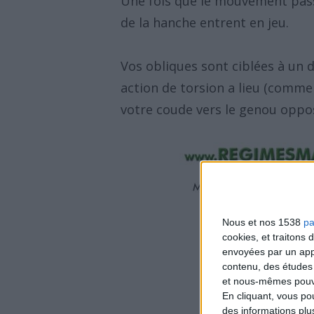
Une fois que le mouvement passe
de la hanche entrent en jeu.
Vos obliques sont ciblées à un 
action de torsion a lieu (comme
votre coude vers le genou oppo
Nous et nos 1538
pa
cookies, et traitons
envoyées par un appa
contenu, des études
et nous-mêmes pouvon
En cliquant, vous p
des informations plu