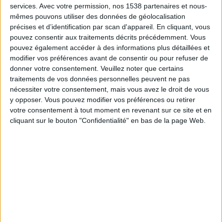
Buvez au moins 3 litres d'eau par jour pendant la
services.
Avec votre permission, nos 1538 partenaires et nous-
mêmes pouvons utiliser des données de géolocalisation
période où vous voulez lutter contre votre ventre
précises et d’identification par scan d'appareil. En cliquant, vous
qui déborde
(voir aussi le point n°6 plus bas),
pouvez consentir aux traitements décrits précédemment. Vous
Mangez 5 portions de fruits et de légumes
pouvez également accéder à des informations plus détaillées et
modifier vos préférences avant de consentir ou pour refuser de
quotidiennement
(notamment les légumes verts,
donner votre consentement.
Veuillez noter que certains
qui apportent beaucoup de fibres),
traitements de vos données personnelles peuvent ne pas
Limitez les aliments frits et les fromages,
nécessiter votre consentement, mais vous avez le droit de vous
y opposer. Vous pouvez modifier vos préférences ou retirer
Arrêtez de grignoter toute la journée
(débarrassez
votre consentement à tout moment en revenant sur ce site et en
votre maison de tout grignotage),
cliquant sur le bouton "Confidentialité" en bas de la page Web.
Limitez le sucre transformé (par exemple : sodas,
biscuits, bonbons),
Eliminez la viande rouge grasse. Mangez
seulement des viandes rouges maigres (sans peau
ni graisse visible) à raison de 1 ou 2 fois par
semaine,
Mangez des protéines maigres comme les viandes