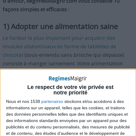
d'amour, RegimesMaigrir.com vous conseille 10
façons simples et efficaces :
1) Adopter une alimentation saine
Le facteur le plus important pour acquérir des
muscles abdominaux en forme de tablettes de
chocolat
(sous-entendu sans brioche qui dépasse)
consiste à manger sainement. Votre alimentation
sera à 90% la base de votre succès quand il s'agit de
combattre une brioche peu esthétique. Si votre
Le respect de votre vie privée est
régime alimentaire n'est pas en place, alors il n'y a
notre priorité
rien que vous puissiez faire pour réussir dans votre
Nous et nos 1538
partenaires
stockons et/ou accédons à des
combat contre ces dépôts de graisse.
informations sur un appareil, telles que les cookies, et traitons
des données personnelles telles que des identifiants uniques et
des informations standards envoyées par un appareil pour des
Voici quelques façons pour vous aider à perdre
publicités et du contenu personnalisés, des mesures de publicité
partiellement vos poignées d'amour :
et de contenu, des études d'audience et le développement de