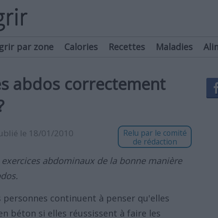
grir par zone
Calories
Recettes
Maladies
Ali
s abdos correctement
?
publié le 18/01/2010
Relu par le comité
de rédaction
es exercices abdominaux de la bonne manière
bdos.
s personnes continuent à penser qu'elles
 béton si elles réussissent à faire les