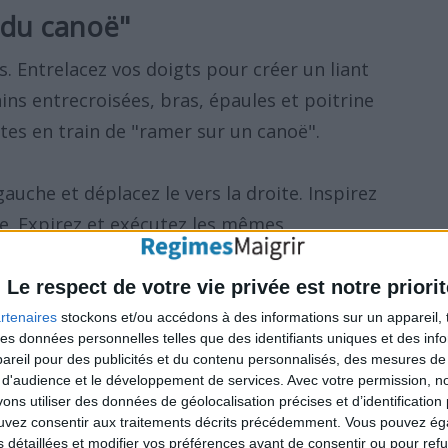
n du canoë"
. Entrelacez vos doigts pour créer un liant
ains entrecroisées, bras, épaules et poitrine
tes en train de "ramer sur un canoë".
uche et déplacez le vers la droite. Inspirez
ale. Expirez et exécutez les mêmes
ernez pendant 20 répétitions.
Découvrez aussi
vos poignées d'amour
.
Le respect de votre vie privée est notre priorit
rtenaires
stockons et/ou accédons à des informations sur un appareil, t
 des données personnelles telles que des identifiants uniques et des in
reil pour des publicités et du contenu personnalisés, des mesures de p
chat"
 d'audience et le développement de services.
Avec votre permission, n
s utiliser des données de géolocalisation précises et d’identification 
 Tendez les bras comme des ailes d'un avion.
ouvez consentir aux traitements décrits précédemment. Vous pouvez é
s détaillées et modifier vos préférences avant de consentir ou pour ref