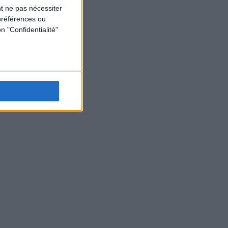
t ne pas nécessiter
préférences ou
n "Confidentialité"