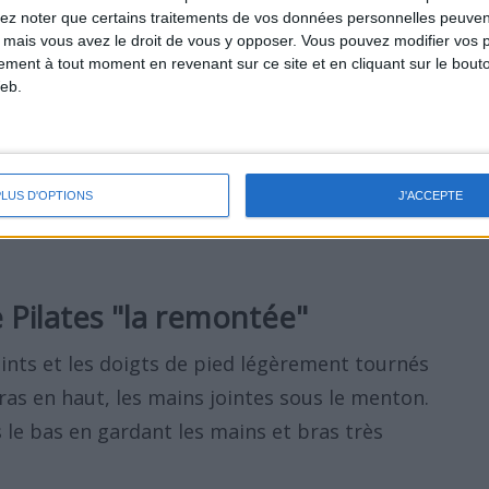
 (en la tenant bien droite devant vous). En
lez noter que certains traitements de vos données personnelles peuven
evant au niveau des épaules et autour de
 mais vous avez le droit de vous y opposer. Vous pouvez modifier vos 
tement à tout moment en revenant sur ce site et en cliquant sur le bouto
e un chat.
eb.
s'il presse sur la colonne vertébrale.
 revenir à la position de départ. Répétez les
PLUS D'OPTIONS
J'ACCEPTE
e. Alternez pendant 20 répétitions.
e Pilates "la remontée"
oints et les doigts de pied légèrement tournés
ras en haut, les mains jointes sous le menton.
 le bas en gardant les mains et bras très