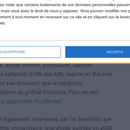
lez noter que certains traitements de vos données personnelles peuven
 mais vous avez le droit de vous y opposer. Vous pouvez modifier vos 
tement à tout moment en revenant sur ce site et en cliquant sur le bouto
eb.
PLUS D'OPTIONS
J'ACCEPTE
es, acides aminés, potassium, calcium,
 satisfont 310% des AJR), niacine et d'autres
est pas étonnant que la médecine
nfiance au grifola frondosa. Pour ne rien
0 g apportent 30 calories)
.
t également intéressée par les bienfaits que
ème immunitaire. Une étude publiée en 2009