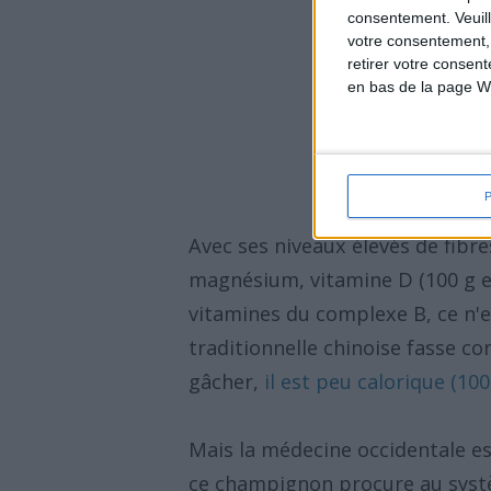
consentement.
Veuil
votre consentement,
retirer votre consen
en bas de la page W
Avec ses niveaux élevés de fibr
magnésium, vitamine D (100 g en
vitamines du complexe B, ce n'
traditionnelle chinoise fasse co
gâcher,
il est peu calorique (10
Mais la médecine occidentale es
ce champignon procure au syst