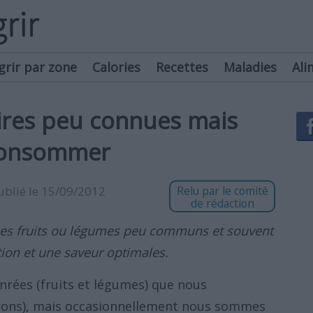
grir par zone
Calories
Recettes
Maladies
Ali
ires peu connues mais
 consommer
publié le 15/09/2012
Relu par le comité
de rédaction
es fruits ou légumes peu communs et souvent
tion et une saveur optimales.
nrées (fruits et légumes) que nous
érons), mais occasionnellement nous sommes