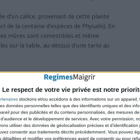
ée d'un calice, provenant de cette plante
rt de la centaine d'espèces de Physalis). En
baies mûres sont comestibles et même
les sur la table, au-dessus d'une tarte au
Le respect de votre vie privée est notre priorit
ment appelé Polypore en touffes ou Poule
rtenaires
stockons et/ou accédons à des informations sur un appareil, t
 des données personnelles telles que des identifiants uniques et des in
ine traditionnelle chinoise
depuis des sièces
reil pour des publicités et du contenu personnalisés, des mesures de p
itaire
. Egalement appelé polypore en touffes
 d'audience et le développement de services.
Avec votre permission, n
s utiliser des données de géolocalisation précises et d’identification 
aitake en japonais), ce champignon a une
ouvez consentir aux traitements décrits précédemment. Vous pouvez é
brun et une forme similaire à un corail.
s détaillées et modifier vos préférences avant de consentir ou pour ref