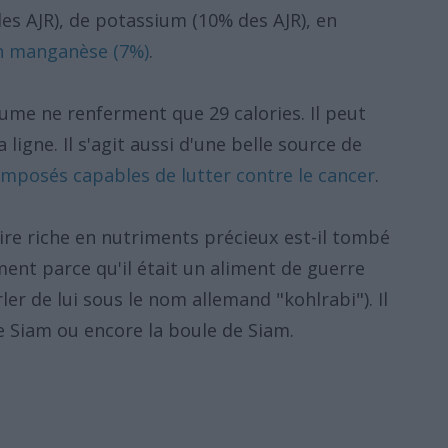
des AJR), de potassium (10% des AJR), en
en manganèse (7%)
.
ume ne renferment que 29 calories. Il peut
 ligne. Il s'agit aussi d'une belle source de
mposés capables de lutter contre le cancer
.
re riche en nutriments précieux est-il tombé
ent parce qu'il était un aliment de guerre
ler de lui sous le nom allemand "kohlrabi"). Il
e Siam ou encore la boule de Siam.