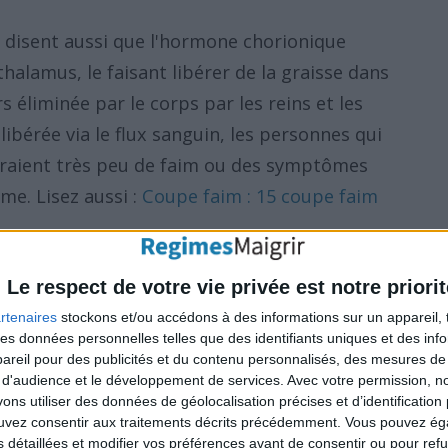
disent aussi que l'hormone chorionique
halamus, le faisant libérer de la graisse dans
rs éliminée par le corps par les reins et les
 libérée via le flux sanguin, les personnes qui
raient très peu de faim ou des symptômes
e. Lisez aussi :
Coupe faim : 15 coupe faim
Le respect de votre vie privée est notre priorit
 scientifique sérieuse n'a pu montrer la
 par les promoteurs du régime HCG.
rtenaires
stockons et/ou accédons à des informations sur un appareil, t
 des données personnelles telles que des identifiants uniques et des in
reil pour des publicités et du contenu personnalisés, des mesures de p
 d'audience et le développement de services.
Avec votre permission, n
s utiliser des données de géolocalisation précises et d’identification 
re pouvez-vous consommer avec le régime HCG
ouvez consentir aux traitements décrits précédemment. Vous pouvez é
s détaillées et modifier vos préférences avant de consentir ou pour ref