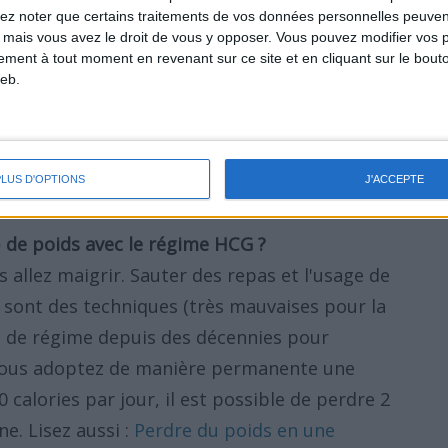
lez noter que certains traitements de vos données personnelles peuven
Le régime HCG nécessite que vous
 mais vous avez le droit de vous y opposer. Vous pouvez modifier vos 
es par jour. Vous atteindriez déjà votre
tement à tout moment en revenant sur ce site et en cliquant sur le bouto
eb.
wich à la dinde avec du gruyère et de la
ction calorique : principes, avantages, effets
PLUS D'OPTIONS
J'ACCEPTE
de poids avec le régime HCG ?
 allez maigrir. Sauter des repas et l'usage de
e sont des techniques (très mauvaises pour la
rs de régime depuis des décennies pour
 vous adoptez de manière permanente une
 calories par jour, il est possible de perdre 2
e. Lisez aussi :
Perdre du poids en une