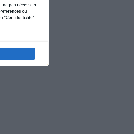
t ne pas nécessiter
préférences ou
n "Confidentialité"