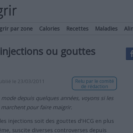
grir par zone
Calories
Recettes
Maladies
Ali
injections ou gouttes
publié le 23/03/2011
Relu par le comité
de rédaction
 mode depuis quelques années, voyons si les
 marchent pour faire maigrir.
des injections soit des gouttes d'HCG en plus
rême, suscite diverses controverses depuis