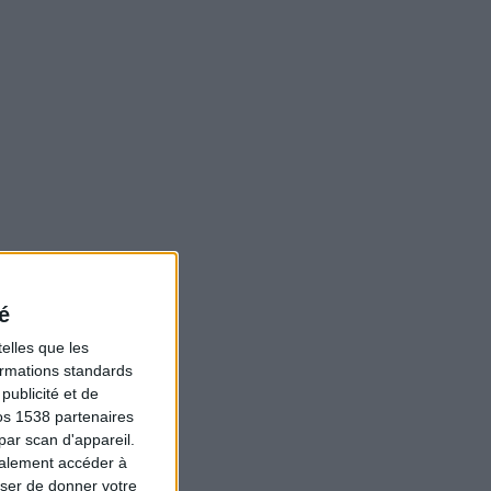
é
elles que les
formations standards
ublicité et de
os 1538 partenaires
par scan d'appareil.
galement accéder à
user de donner votre