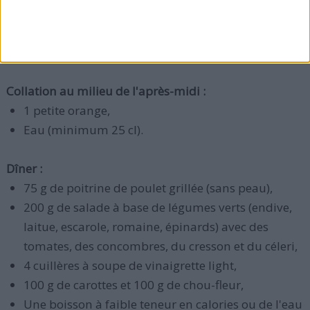
grasses,
Une boisson à faible teneur en calories
ou de l'eau
(minimum 25 cl).
Collation au milieu de l'après-midi :
1 petite orange,
Eau (minimum 25 cl).
Dîner :
75 g de poitrine de poulet grillée (sans peau),
200 g de salade à base de légumes verts (endive,
laitue, escarole, romaine, épinards) avec des
tomates, des concombres, du cresson et du céleri,
4 cuillères à soupe de vinaigrette light,
100 g de carottes et 100 g de chou-fleur,
Une boisson à faible teneur en calories ou de l'eau