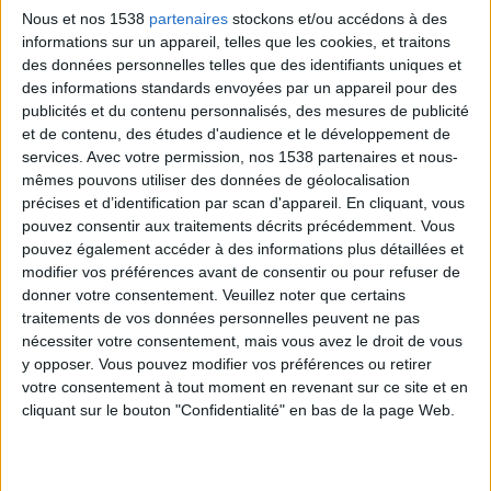
Nous et nos 1538
partenaires
stockons et/ou accédons à des
informations sur un appareil, telles que les cookies, et traitons
des données personnelles telles que des identifiants uniques et
des informations standards envoyées par un appareil pour des
> MENU TYPE n°1 sur une semaine
publicités et du contenu personnalisés, des mesures de publicité
et de contenu, des études d'audience et le développement de
services.
Avec votre permission, nos 1538 partenaires et nous-
mêmes pouvons utiliser des données de géolocalisation
1) JOUR 1
précises et d’identification par scan d'appareil. En cliquant, vous
pouvez consentir aux traitements décrits précédemment. Vous
pouvez également accéder à des informations plus détaillées et
Petit-déjeuner :
modifier vos préférences avant de consentir ou pour refuser de
Un verre d'eau tiède,
donner votre consentement.
Veuillez noter que certains
1 à 3 cuillères à soupe de vinaigre de cidre de
traitements de vos données personnelles peuvent ne pas
nécessiter votre consentement, mais vous avez le droit de vous
pomme (que nous allons abréger dans la suite
y opposer. Vous pouvez modifier vos préférences ou retirer
par VCP),
votre consentement à tout moment en revenant sur ce site et en
Flocons d'avoine avec des fruits coupés en
cliquant sur le bouton "Confidentialité" en bas de la page Web.
tranches,
Un verre de thé.