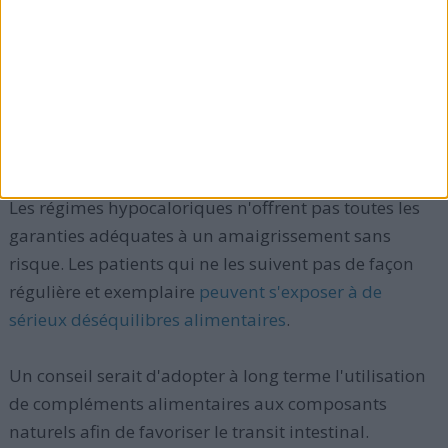
contre 37 % qui recevaient une alimentation
ordinaire. Ces résultats sont confirmés par des
chercheurs de l'Université de Californie à Los Angeles
et à Irvine.
> Que faire ?
Les régimes hypocaloriques n'offrent pas toutes les
garanties adéquates à un amaigrissement sans
risque. Les patients qui ne les suivent pas de façon
régulière et exemplaire
peuvent s'exposer à de
sérieux déséquilibres alimentaires
.
Un conseil serait d'adopter à long terme l'utilisation
de compléments alimentaires aux composants
naturels afin de favoriser le transit intestinal.