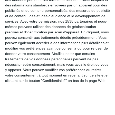
Cependant, aucune restriction alimentaire n'est
des informations standards envoyées par un appareil pour des
publicités et du contenu personnalisés, des mesures de publicité
obligatoire. L'objectif est d'amener le corps à puiser
et de contenu, des études d'audience et le développement de
dans ses réserves par la diminution de la quantité de
services.
Avec votre permission, nos 1538 partenaires et nous-
l'alimentation, et le maintien de sa qualité.
mêmes pouvons utiliser des données de géolocalisation
précises et d’identification par scan d'appareil. En cliquant, vous
pouvez consentir aux traitements décrits précédemment. Vous
pouvez également accéder à des informations plus détaillées et
modifier vos préférences avant de consentir ou pour refuser de
donner votre consentement.
Veuillez noter que certains
traitements de vos données personnelles peuvent ne pas
nécessiter votre consentement, mais vous avez le droit de vous
y opposer. Vous pouvez modifier vos préférences ou retirer
votre consentement à tout moment en revenant sur ce site et en
cliquant sur le bouton "Confidentialité" en bas de la page Web.
Ce procédé permet de pallier les risques de survenue
de carences nutritionnelles éventuelles. Il faut alors
surveiller la consommation de sucre et de graisse et
exclure de son quotidien certains réflexes, à savoir