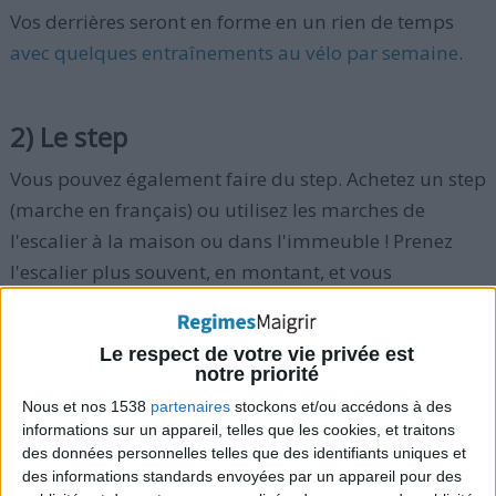
Vos derrières seront en forme en un rien de temps
avec quelques entraînements au vélo par semaine
.
2) Le step
Vous pouvez également faire du step. Achetez un step
(marche en français) ou utilisez les marches de
l'escalier à la maison ou dans l'immeuble ! Prenez
l'escalier plus souvent, en montant, et vous
commencerez à raffermir les fessiers. Si vous achetez
un step, veillez à ce que sa hauteur soit modifiable à
Le respect de votre vie privée est
votre guise pour que vous puissiez régler l'intensité
notre priorité
des exercices de step.
Nous et nos 1538
partenaires
stockons et/ou accédons à des
informations sur un appareil, telles que les cookies, et traitons
des données personnelles telles que des identifiants uniques et
des informations standards envoyées par un appareil pour des