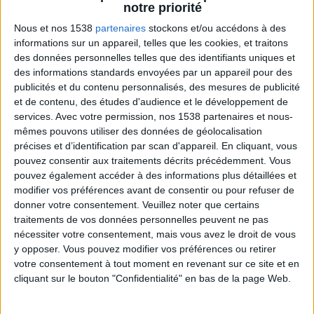
pas possible
sans d'abord réduire la masse de
notre priorité
graisse globale
.
Nous et nos 1538
partenaires
stockons et/ou accédons à des
informations sur un appareil, telles que les cookies, et traitons
Mais ne vous découragez pas pour autant. Vous
des données personnelles telles que des identifiants uniques et
pouvez perdre de la graisse partout, y compris dans
des informations standards envoyées par un appareil pour des
publicités et du contenu personnalisés, des mesures de publicité
votre postérieur afin de les raffermir, mais seulement
et de contenu, des études d'audience et le développement de
avec la combinaison de trois parties :
une
services.
Avec votre permission, nos 1538 partenaires et nous-
alimentation saine et adéquate
, l'exercice physique
mêmes pouvons utiliser des données de géolocalisation
précises et d’identification par scan d'appareil. En cliquant, vous
(cardio, aérobie, etc.) et la musculation. Nous verrons
pouvez consentir aux traitements décrits précédemment. Vous
les exercices (cardio et musculation) dans la partie
pouvez également accéder à des informations plus détaillées et
suivante, continuez à lire la suite pour mieux
modifier vos préférences avant de consentir ou pour refuser de
donner votre consentement.
Veuillez noter que certains
comprendre et bien vous préparer aux exercices.
traitements de vos données personnelles peuvent ne pas
nécessiter votre consentement, mais vous avez le droit de vous
Les
exercices de musculation tels que le squat,
y opposer. Vous pouvez modifier vos préférences ou retirer
l'extension de jambe, la fente avant, la presse à
votre consentement à tout moment en revenant sur ce site et en
cliquant sur le bouton "Confidentialité" en bas de la page Web.
cuisses
sont la clé de la fabrication et de la
tonification des muscles des hanches, des fessiers et