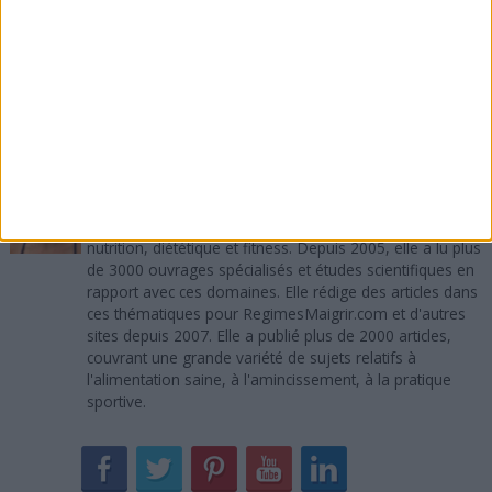
exceptionnelles que votre corps vous permet de faire
tous les jours. Ne vous asseyez pas là pour le critiquer
tout le temps. Et bien évidemment, faites quelque
chose pour l'optimiser.
A propos de l'auteur :
Sandra Maribaux
Directrice de la publication et rédactrice
Titulaire d'un MBA, Sandra Maribaux est passionnée de
nutrition, diététique et fitness. Depuis 2005, elle a lu plus
de 3000 ouvrages spécialisés et études scientifiques en
rapport avec ces domaines. Elle rédige des articles dans
ces thématiques pour RegimesMaigrir.com et d'autres
sites depuis 2007. Elle a publié plus de 2000 articles,
couvrant une grande variété de sujets relatifs à
l'alimentation saine, à l'amincissement, à la pratique
sportive.