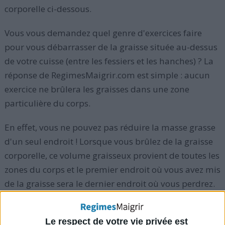
corporelle ci-dessous.
Vous vous demandez quel genre d'exercices faire
pour vous débarrasser de la graisse située au-dessus
de votre cuisse (entre les fessiers et les hanches) ? La
réponse de RegimesMaigrir.com est simple : aucun
exercice ne brûlera les graisses dans une zone
particulière du corps.
En effet, vous ne pouvez pas réduire la masse grasse
d'un seul endroit ! Lorsque vous brûlez de la graisse
corporelle, ce volume graisseux provient de toutes les
zones du corps et le premier endroit où vous avez mis
de la graisse sera le dernier endroit où vous perdrez.
Perdre des fesses uniquement et en premier, alors
que vous avez d'autres zones du corps à perdre, n'est
Le respect de votre vie privée est