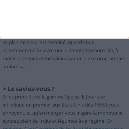
d'autres sources de grains entiers
(comme le riz brun),
afin de satisfaire vos besoins quotidiens minimum en
fibres.
Il existe une forte possibilité de reprise de poids quand
ce plan minceur est terminé, quand vous
recommencez à suivre une alimentation normale, à
moins que vous n'enchaîniez par un autre programme
amincissant.
> Le saviez-vous ?
Si les produits de la gamme Special K (marque
introduite en premier aux Etats-Unis dès 1956) vous
ennuyent, et qu'en manger vous inspire la monotonie,
ajoutez plein de fruits et légumes à ce régime.
En
rajoutant 5 ou 6 portions de fruits et légumes par jour
,