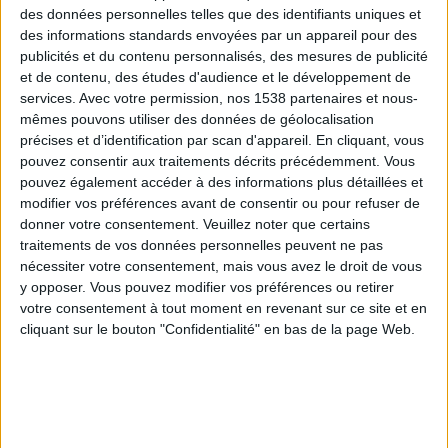
réduire les apports en calories et en matières grasses
",
des données personnelles telles que des identifiants uniques et
dit l'auteur de l'étude le doctorant Rick Mattes.
des informations standards envoyées par un appareil pour des
publicités et du contenu personnalisés, des mesures de publicité
Le régime Special K est recommandé aux adultes ayant
et de contenu, des études d'audience et le développement de
services.
Avec votre permission, nos 1538 partenaires et nous-
un IMC supérieur à 25. Il n'est pas conçu pour être suivi
mêmes pouvons utiliser des données de géolocalisation
pendant plus de 2 semaines.
précises et d’identification par scan d'appareil. En cliquant, vous
pouvez consentir aux traitements décrits précédemment. Vous
pouvez également accéder à des informations plus détaillées et
modifier vos préférences avant de consentir ou pour refuser de
Voici les fondamentaux de ce programme minceur
donner votre consentement.
Veuillez noter que certains
:
traitements de vos données personnelles peuvent ne pas
nécessiter votre consentement, mais vous avez le droit de vous
Manger deux portions de céréales de cette marque
y opposer. Vous pouvez modifier vos préférences ou retirer
chaque jour, et 1 demi-verre de lait à 1% de
votre consentement à tout moment en revenant sur ce site et en
matières grasses au petit-déjeuner puis au
cliquant sur le bouton "Confidentialité" en bas de la page Web.
déjeuner ou au dîner.
Le troisième repas devrait être un repas pauvre en
matières grasses et nutritionnellement équilibré,
même s'il reste "libre" en théorie.