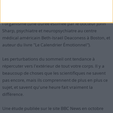
minutes peut causer de sérieux problèmes. Et le
désalignement circadien provoqué peut exiger 2 à 3
semaines pour être totalement absorbé par
l'organisme (une durée estimée par le docteur John
Sharp, psychiatre et neuropsychiatre au centre
médical américain Beth-Israël Deaconess à Boston, et
auteur du livre "Le Calendrier Émotionnel").
Les perturbations du sommeil ont tendance à
répercuter vers l'extérieur de tout votre corps. Il y a
beaucoup de choses que les scientifiques ne savent
pas encore, mais ils comprennent de plus en plus ce
sujet, et savent qu'une heure fait vraiment la
différence.
Une étude publiée sur le site BBC News en octobre