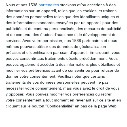
Nous et nos 1538
partenaires
stockons et/ou accédons à des
informations sur un appareil, telles que les cookies, et traitons
> Intérêts supposés
des données personnelles telles que des identifiants uniques et
des informations standards envoyées par un appareil pour des
Selon les partisans du changement d'heure, il
publicités et du contenu personnalisés, des mesures de publicité
et de contenu, des études d'audience et le développement de
permettrait de :
services.
Avec votre permission, nos 1538 partenaires et nous-
Economiser de l'énergie
. L'argument est que
mêmes pouvons utiliser des données de géolocalisation
modifier l'heure 2 fois par an diminuerait la
précises et d’identification par scan d'appareil. En cliquant, vous
pouvez consentir aux traitements décrits précédemment. Vous
consommation d'énergie parce que davantage de
pouvez également accéder à des informations plus détaillées et
lumière du soleil en soirée permettrait de
modifier vos préférences avant de consentir ou pour refuser de
diminuer la nécessité d'un éclairage artificiel.
donner votre consentement.
Veuillez noter que certains
traitements de vos données personnelles peuvent ne pas
nécessiter votre consentement, mais vous avez le droit de vous
Sur ce point, plusieurs études suggèrent qu'il n'y a
y opposer. Vous pouvez modifier vos préférences ou retirer
pas d'économie, car si les gens utilisent moins
votre consentement à tout moment en revenant sur ce site et en
cliquant sur le bouton "Confidentialité" en bas de la page Web.
d'éclairage artificiel, ils utilisent davantage de
chauffage et de climatiseurs (en fonction de la
température régnante dans les régions), qui