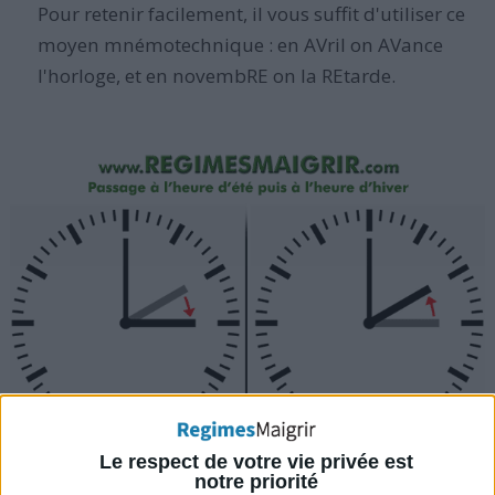
Pour retenir facilement, il vous suffit d'utiliser ce
moyen mnémotechnique : en AVril on AVance
l'horloge, et en novembRE on la REtarde.
Le respect de votre vie privée est
notre priorité