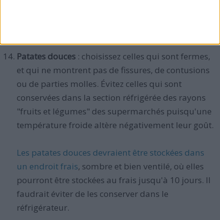
que vous ne le pensiez, alors c'est une bonne
chose car cela signifie un mûrissage correct.
Patates douces
: choisissez celles qui sont fermes,
et qui ne montrent pas de fissures, de contusions
ou de parties molles. Évitez celles qui sont
conservées dans la section réfrigérée des rayons
"fruits et légumes" des supermarchés puisqu'une
température froide altère négativement leur goût.
Les patates douces devraient être stockées dans
un endroit frais
, sombre et bien ventilé, où elles
pourront être stockées au frais jusqu'à 10 jours. Il
faudrait éviter de les conserver dans le
réfrigérateur.