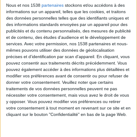
Certains experts recommandent d'éplucher ce
Nous et nos 1538
partenaires
stockons et/ou accédons à des
fruit pour réduire l'exposition aux restes
informations sur un appareil, telles que les cookies, et traitons
des données personnelles telles que des identifiants uniques et
chimiques, mais soyez conscients que vous
des informations standards envoyées par un appareil pour des
supprimez également
beaucoup des nutriments
publicités et du contenu personnalisés, des mesures de publicité
bénéfiques présents dans ce fruit
.
et de contenu, des études d'audience et le développement de
services.
Avec votre permission, nos 1538 partenaires et nous-
mêmes pouvons utiliser des données de géolocalisation
précises et d’identification par scan d'appareil. En cliquant, vous
Fraises
: elles font toujours partie de cette liste,
pouvez consentir aux traitements décrits précédemment. Vous
notamment parce que les éléments fongiques
pouvez également accéder à des informations plus détaillées et
poussent les agriculteurs à pulvériser, et les
modifier vos préférences avant de consentir ou pour refuser de
donner votre consentement.
Veuillez noter que certains
résidus de pesticides restent sur les fraises
traitements de vos données personnelles peuvent ne pas
vendues au marché.
nécessiter votre consentement, mais vous avez le droit de vous
y opposer. Vous pouvez modifier vos préférences ou retirer
votre consentement à tout moment en revenant sur ce site et en
Presque 60 produits antiparasitaires différents
cliquant sur le bouton "Confidentialité" en bas de la page Web.
sont trouvés dans ces baies, bien que moins
soient trouvés dans les fraises congelées. Si vous
ne trouvez pas la version bio de cette baie,