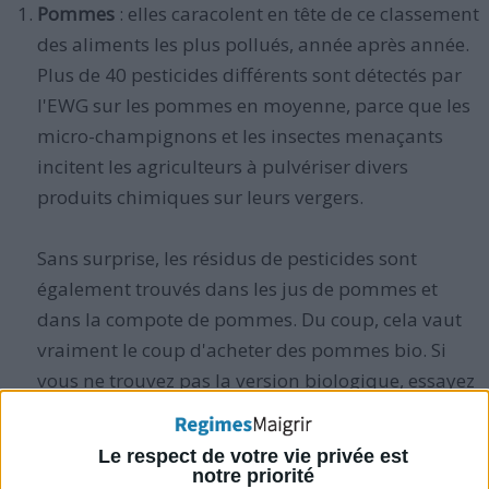
Pommes
: elles caracolent en tête de ce classement
des aliments les plus pollués, année après année.
Plus de 40 pesticides différents sont détectés par
l'EWG sur les pommes en moyenne, parce que les
micro-champignons et les insectes menaçants
incitent les agriculteurs à pulvériser divers
produits chimiques sur leurs vergers.
Sans surprise, les résidus de pesticides sont
également trouvés dans les jus de pommes et
dans la compote de pommes. Du coup, cela vaut
vraiment le coup d'acheter des pommes bio. Si
vous ne trouvez pas la version biologique, essayez
des alternatives plus sûres comme la pastèque,
les bananes, les mandarines.
Le respect de votre vie privée est
notre priorité