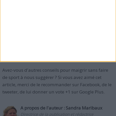
pelouse, sortez prendre de l'air ou promener votre
chien, même pour une dizaine de minutes.
En somme,
attelez-vous à dépenser des calories et
éliminer les excès de graisse
, rompez avec la facilité si
vous désirez mincir sans faire des exercices
physiques.
Avez-vous d'autres conseils pour maigrir sans faire
de sport à nous suggérer ? Si vous avez aimé cet
article, merci de le recommander sur Facebook, de le
tweeter, de lui donner un vote +1 sur Google Plus.
A propos de l'auteur :
Sandra Maribaux
Directrice de la publication et rédactrice