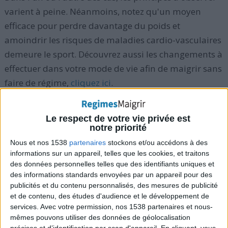
varient à peine. Néanmoins, notez qu'un moyen
efficace pour perdre davantage du poids et
amoindrir les risques de maladies cardio-vasculaires
demeure le sport. Découvrez aussi les changements à
effectuer dans votre mode de vie afin de maigrir sans
faire de régime,
cliquez ici
.
Le respect de votre vie privée est
> Faire le point avant de commencer
notre priorité
Nous et nos 1538
partenaires
stockons et/ou accédons à des
Sans être un impératif, connaitre les raisons de son
informations sur un appareil, telles que les cookies, et traitons
surpoids peut aider à trouver la solution la plus
des données personnelles telles que des identifiants uniques et
adaptée, tout simplement parce que, maitriser les
des informations standards envoyées par un appareil pour des
publicités et du contenu personnalisés, des mesures de publicité
origines facilite le traitement.
et de contenu, des études d'audience et le développement de
services.
Avec votre permission, nos 1538 partenaires et nous-
Par exemple,
vous devriez faire le point des
mêmes pouvons utiliser des données de géolocalisation