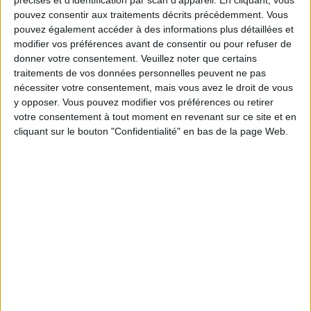
précises et d’identification par scan d'appareil. En cliquant, vous
habitudes à délaisser
. Une mauvaise conception de
pouvez consentir aux traitements décrits précédemment. Vous
la chose a souvent été de vouloir maigrir à tout prix.
pouvez également accéder à des informations plus détaillées et
En ce sens, le point de départ de cet exercice doit être
modifier vos préférences avant de consentir ou pour refuser de
donner votre consentement.
Veuillez noter que certains
une mise en condition tant morale que
traitements de vos données personnelles peuvent ne pas
psychologique. Inutile donc de vous mettre la
nécessiter votre consentement, mais vous avez le droit de vous
pression car les conseils que vous allez découvrir
y opposer. Vous pouvez modifier vos préférences ou retirer
votre consentement à tout moment en revenant sur ce site et en
permettront de retrouver sereinement votre
cliquant sur le bouton "Confidentialité" en bas de la page Web.
silhouette idéale sans perdre le contrôle de votre
ligne.
Il importe que vous notiez quelques aspects
essentiels à propos de votre corps et de votre
alimentation.
Vous ne devriez en aucun cas
descendre en dessous de votre métabolisme de base
.
Mangez plutôt bien et gardez à l'esprit que votre
corps a besoin d'un minimum pour assurer son bon