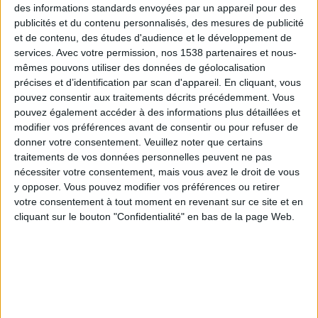
des informations standards envoyées par un appareil pour des
sont consommés en modération dans le cadre d'une
publicités et du contenu personnalisés, des mesures de publicité
alimentation riche en nutriments et bien équilibrée.
et de contenu, des études d'audience et le développement de
services.
Avec votre permission, nos 1538 partenaires et nous-
mêmes pouvons utiliser des données de géolocalisation
Certaines études sont parvenues aux conclusions
précises et d’identification par scan d'appareil. En cliquant, vous
suivantes :
pouvez consentir aux traitements décrits précédemment. Vous
pouvez également accéder à des informations plus détaillées et
Ostéoporose : si le lait et les laitages sont
modifier vos préférences avant de consentir ou pour refuser de
supprimés d'une alimentation,
cela peut mener à
donner votre consentement.
Veuillez noter que certains
un apport inadéquat de calcium
. Cette situation
traitements de vos données personnelles peuvent ne pas
nécessiter votre consentement, mais vous avez le droit de vous
est particulièrement préoccupante pour les
y opposer. Vous pouvez modifier vos préférences ou retirer
femmes et les personnes âgées, qui ont des
votre consentement à tout moment en revenant sur ce site et en
besoins élevés de calcium. La déficience en ce
cliquant sur le bouton "Confidentialité" en bas de la page Web.
minéral peut conduire à des troubles comme
l'ostéoporose (
une maladie caractérisée par une
perte osseuse
).
Cancer du côlon : certaines études ont montré que
les personnes qui consomment régulièrement des