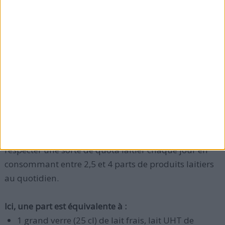
Certaines noix (amandes, noix du Brésil)
,
Les graines de sésame (et tahini),
Les fruits secs (figues, abricots, etc.),
Les légumes à feuilles vertes (
notamment les
légumes asiatiques comme le bok choy
).
> Les besoins quotidiens en calcium
Pour satisfaire les besoins journaliers de l'organisme
en calcium, il est recommandé aux adultes de
respecter une sorte de quota laitier chaque jour en
consommant entre 2,5 et 4 parts de produits laitiers
au quotidien.
Ici, une part est équivalente à :
1 grand verre (25 cl) de lait frais, lait UHT de