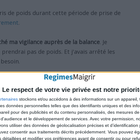
 pris de poids durant cette période de prise de
èrement
.
âché ma vigilance auprès de la balance
. Je
e prendrai pas de poids. Et j'avais arrêté les
 besoin.
ais pas bien dans ma robe de soirée
: mes
Le respect de votre vie privée est notre priorit
mon visage avait grossi
. Mais j'ai joué
esée. Tout l'hiver, je me suis habillée en noir
rtenaires
stockons et/ou accédons à des informations sur un appareil, t
 des données personnelles telles que des identifiants uniques et des in
al dans mon corps. Je savais que j'avais grossi,
reil pour des publicités et du contenu personnalisés, des mesures de p
êtements. Evidemment dans ma garde-robe, il
 d'audience et le développement de services.
Avec votre permission, n
s utiliser des données de géolocalisation précises et d’identification 
me la taille 42.
ouvez consentir aux traitements décrits précédemment. Vous pouvez é
s détaillées et modifier vos préférences avant de consentir ou pour ref