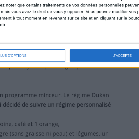
lez noter que certains traitements de vos données personnelles peuven
er aux personnes qui m'entouraient si j'avais
 mais vous avez le droit de vous y opposer. Vous pouvez modifier vos 
u dans l'affirmative !
Les gens avaient
tement à tout moment en revenant sur ce site et en cliquant sur le bouto
eb.
ser
. C'est une de mes filles excédée qui un
es que tu as grossi reprend donc ton régime !
"
 suis montée sur mon pèse-personne
, je suis
PLUS D'OPTIONS
J'ACCEPTE
orporel : j'avais pris 6 kg depuis octobre
e un programme minceur. Le régime Dukan
ai décidé de suivre un régime personnalisé
oine, café et 1 orange,
gre (sans graisse ni peau) et légumes, un