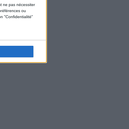
t ne pas nécessiter
préférences ou
n "Confidentialité"