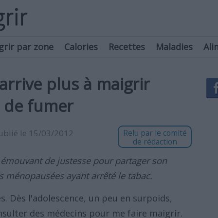
grir par zone
Calories
Recettes
Maladies
Ali
rrive plus à maigrir
é de fumer
publié le 15/03/2012
Relu par le comité
de rédaction
 émouvant de justesse pour partager son
s ménopausées ayant arrêté le tabac.
es. Dès l'adolescence, un peu en surpoids,
ulter des médecins pour me faire maigrir.