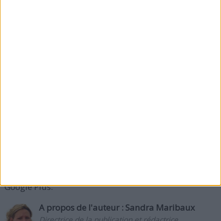
Equilibrez les calories (en mangeant moins
d'autres aliments),
Prenez le temps de le goûter,
Évitez les garnitures sucrées et le lait,
En mangez en modération (car il est riche en
calories).
Que pensez-vous des bienfaits du chocolat noir ? S'il
vous a fait prendre du poids, racontez-nous en
quelles quantités vous aviez mangé. Si vous avez
aimé cet article, merci de le recommander sur
Facebook, de le tweeter, de lui donner un vote +1 sur
Google Plus.
A propos de l'auteur :
Sandra Maribaux
Directrice de la publication et rédactrice