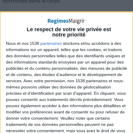
hormones dans le corps.
> Bienfaits pour la santé du cœur
Le respect de votre vie privée est
notre priorité
Ce type de chocolat est bon pour votre cœur. Manger
Nous et nos 1538
partenaires
stockons et/ou accédons à des
une petite barre de chocolat noir tous les jours peut
informations sur un appareil, telles que les cookies, et traitons
aider à votre cœur et votre système cardio-vasculaire
des données personnelles telles que des identifiants uniques et
à bien fonctionner. Trois principaux bienfaits santé
des informations standards envoyées par un appareil pour des
publicités et du contenu personnalisés, des mesures de publicité
pour le cœur du chocolat noir sont :
et de contenu, des études d'audience et le développement de
Diminuer la tension artérielle
: des études ont
services.
Avec votre permission, nos 1538 partenaires et nous-
montré que consommer 30 calories de chocolat
mêmes pouvons utiliser des données de géolocalisation
précises et d’identification par scan d'appareil. En cliquant, vous
noir (quelques bouchées) quotidiennement
peut
pouvez consentir aux traitements décrits précédemment. Vous
déjà réduire la tension
chez les personnes
pouvez également accéder à des informations plus détaillées et
souffrant d'hypertension
,
modifier vos préférences avant de consentir ou pour refuser de
donner votre consentement.
Veuillez noter que certains
Abaisser le taux de cholestérol
: des études ont
traitements de vos données personnelles peuvent ne pas
aussi montré que le chocolat noir permet de
nécessiter votre consentement, mais vous avez le droit de vous