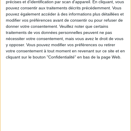
précises et d’identification par scan d'appareil. En cliquant, vous
pouvez consentir aux traitements décrits précédemment. Vous
Si vous avez envie de déguster une tranche de tarte,
pouvez également accéder à des informations plus détaillées et
achetez une seule tranche au restaurant ou à la
modifier vos préférences avant de consentir ou pour refuser de
donner votre consentement.
Veuillez noter que certains
boulangerie, et non toute une tarte, afin de ne pas
traitements de vos données personnelles peuvent ne pas
emmener les tranches restantes à la maison (parce
nécessiter votre consentement, mais vous avez le droit de vous
que vous risquerez de céder à la tentation de les
y opposer. Vous pouvez modifier vos préférences ou retirer
votre consentement à tout moment en revenant sur ce site et en
savourer plus tard). Les restaurants ont souvent
cliquant sur le bouton "Confidentialité" en bas de la page Web.
tendance à mettre des portions surdimensionnées,
alors partagez les tranches avec un ami
.
2) Penser aux fruits frais