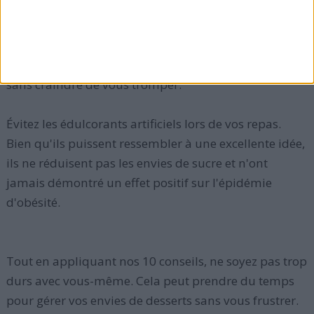
comportements alimentaires irrationnels.
Vous pouvez
choisir des aliments riches en protéines
et en fibres comme les grains entiers
et les fruits frais
sans craindre de vous tromper.
Évitez les édulcorants artificiels lors de vos repas.
Bien qu'ils puissent ressembler à une excellente idée,
ils ne réduisent pas les envies de sucre et n'ont
jamais démontré un effet positif sur l'épidémie
d'obésité.
Tout en appliquant nos 10 conseils, ne soyez pas trop
durs avec vous-même. Cela peut prendre du temps
pour gérer vos envies de desserts sans vous frustrer.