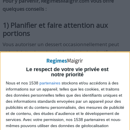
Pour y parvenir, RegimesMaigrir.com vous offre
quelques conseils :
1) Planifier et faire attention aux
portions
Vous autoriser un dessert occasionnellement peut
aider à éviter les crises de boulimie. La planification
et le contrôle des portions sont importants ici.
Planifiez une nuit par semaine pour manger votre
Le respect de votre vie privée est
notre priorité
dessert favori,
et limitez-vous à la portion adéquate
.
Nous et nos 1538
partenaires
stockons et/ou accédons à des
informations sur un appareil, telles que les cookies, et traitons
Si vous achetez un dessert, comme les madeleines,
des données personnelles telles que des identifiants uniques et
estimez la bonne taille de portions de ces gâteaux et
des informations standards envoyées par un appareil pour des
publicités et du contenu personnalisés, des mesures de publicité
placez les dans un petit sac en plastique. Ne mangez
et de contenu, des études d'audience et le développement de
jamais directement dans la boîte parce que vous
services.
Avec votre permission, nos 1538 partenaires et nous-
consommerez très probablement plus d'une portion.
mêmes pouvons utiliser des données de géolocalisation