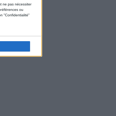
t ne pas nécessiter
préférences ou
n "Confidentialité"