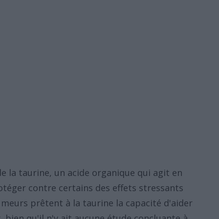
e la taurine, un acide organique qui agit en
otéger contre certains des effets stressants
rumeurs prêtent à la taurine la capacité d'aider
 bien qu'il n'y ait aucune étude concluante à