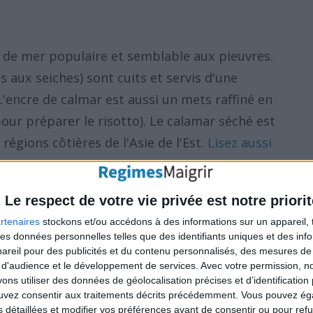
 de mer populaire et semblable aux pieuvres.
aux seiches) sont cuits et servis d'une
L'encre de calmar est aussi un mets raffiné en
 pour préparer le risotto). Le calamar séché est
régions côtières de l'Asie de l'Est.
Lisez aussi
 grecque
.
Le respect de votre vie privée est notre priorit
rtenaires
stockons et/ou accédons à des informations sur un appareil, t
le des poulpes (pour 100
 des données personnelles telles que des identifiants uniques et des in
reil pour des publicités et du contenu personnalisés, des mesures de p
 d'audience et le développement de services.
Avec votre permission, n
s utiliser des données de géolocalisation précises et d’identification 
dans le cadre d'un régime pour perdre du
ouvez consentir aux traitements décrits précédemment. Vous pouvez é
eaucoup de nutriments appréciables. Il
s détaillées et modifier vos préférences avant de consentir ou pour ref