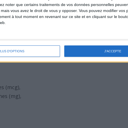
lez noter que certains traitements de vos données personnelles peuven
 mais si vous en mangez en modération, il
 mais vous avez le droit de vous y opposer. Vous pouvez modifier vos 
 de divers bienfaits santé sans risque.
tement à tout moment en revenant sur ce site et en cliquant sur le bouto
eb.
vres sont des sources utiles en nutriments
PLUS D'OPTIONS
J'ACCEPTE
s (mcg),
mes (mg),