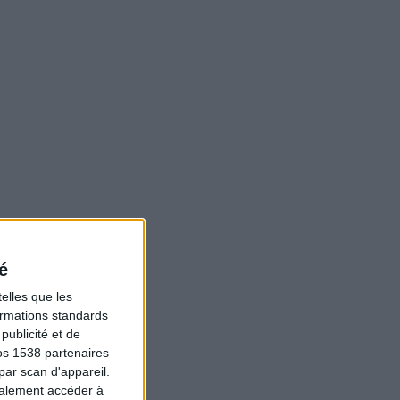
é
elles que les
formations standards
ublicité et de
os 1538 partenaires
par scan d'appareil.
galement accéder à