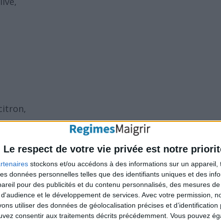
live,
,
citron,
Le respect de votre vie privée est notre priorit
rtenaires
stockons et/ou accédons à des informations sur un appareil, t
ecette ?
 des données personnelles telles que des identifiants uniques et des in
s dans l’huile chaude.
reil pour des publicités et du contenu personnalisés, des mesures de p
 d'audience et le développement de services.
Avec votre permission, n
s utiliser des données de géolocalisation précises et d’identification 
ouvez consentir aux traitements décrits précédemment. Vous pouvez é