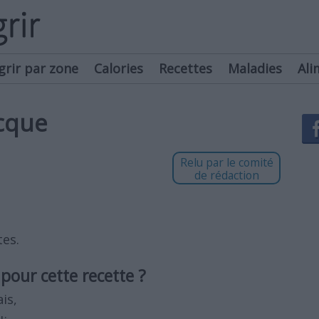
grir par zone
Calories
Recettes
Maladies
Ali
ecque
Relu par le comité
de rédaction
tes.
pour cette recette ?
is,