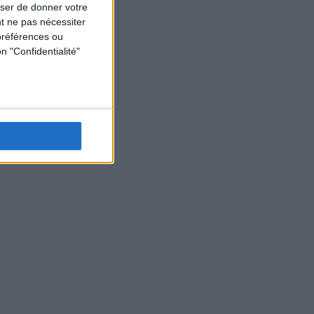
user de donner votre
t ne pas nécessiter
préférences ou
n "Confidentialité"