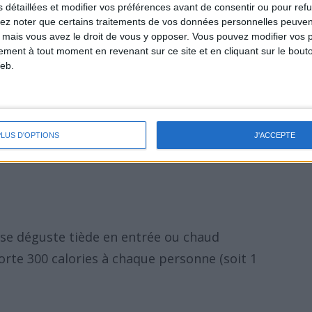
légumes & herbes.
s détaillées et modifier vos préférences avant de consentir ou pour ref
lez noter que certains traitements de vos données personnelles peuven
er les tomates, avant de les couper en petits
 mais vous avez le droit de vous y opposer. Vous pouvez modifier vos 
tement à tout moment en revenant sur ce site et en cliquant sur le bouto
eb.
c l’ail pressé et le persil aux calamars.
épices.
PLUS D'OPTIONS
J'ACCEPTE
feu très doux pendant 20 minutes.
 se déguste tiède en entrée ou chaud
orte 300 calories à chaque personne (soit 1