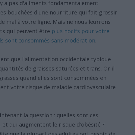
 n'y a pas d'aliments fondamentalement
s bouchées d'une nourriture qui fait grossir
e mal à votre ligne. Mais ne nous leurrons
ents qui peuvent être
plus nocifs pour votre
'ils sont consommés sans modération
.
nent que l'alimentation occidentale typique
antités de graisses saturées et trans. Or il
 grasses quand elles sont consommées en
ent votre risque de maladie cardiovasculaire
tenant la question : quelles sont ces
r, et qui augmentent le risque d'obésité ?
tête que la plupart des adultes ont besoin de