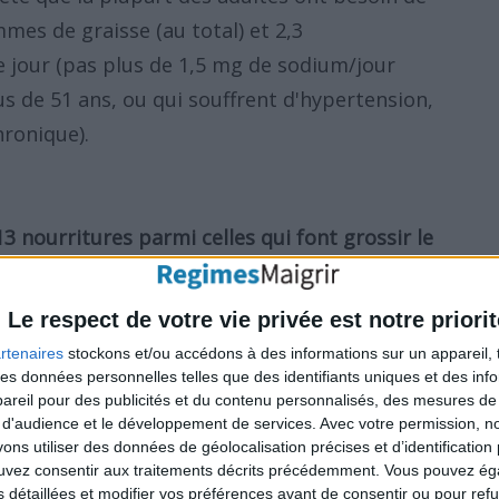
mes de graisse (au total) et 2,3
jour (pas plus de 1,5 mg de sodium/jour
s de 51 ans, ou qui souffrent d'hypertension,
hronique).
3 nourritures parmi celles qui font grossir le
Le respect de votre vie privée est notre priorit
graisses
rtenaires
stockons et/ou accédons à des informations sur un appareil, t
 des données personnelles telles que des identifiants uniques et des in
ur barbecue sont très appétissantes et
reil pour des publicités et du contenu personnalisés, des mesures de p
garder la ligne, vous devez les manger de façon
 d'audience et le développement de services.
Avec votre permission, n
s utiliser des données de géolocalisation précises et d’identification 
e rouge est riche en calories.
Le porc et les
ouvez consentir aux traitements décrits précédemment. Vous pouvez é
 comme les plus grasses
. Un steak pesant 500
s détaillées et modifier vos préférences avant de consentir ou pour ref