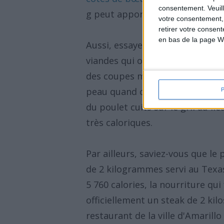
consentement.
Veuil
g peut apporter 1 360 calories e
votre consentement,
retirer votre consen
en bas de la page W
Aussi, essayez de rester loin d
viandes qui ont de la graisse vi
des coupes maigres comme le fil
peau quand cela est possible. 
du poulet cuits sur le gril au l
très caloriques.
Par ailleurs, saviez-vous que le
de 2 kilogrammes servi au Texas
5 760 calories, la nourriture qui
officiellement un steak de 2 kil
restaurant de la ville d'Amarillo