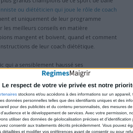
plus grands champions de ce sport de balle
niste ou diététicien qui joue le rôle de coach
lement et uniquement de leur programme
r les meilleurs conseils en matière
mpions mangent et boivent, quand et comment
nstructions de leur coach diététique.
c qui a sensiblement haussé ses
rès avoir entamé un régime sans gluten
fried Tsonga a emboîté les pas du n°1
Le respect de votre vie privée est notre priorit
 2013) en suivant le même régime, et a
rtenaires
stockons et/ou accédons à des informations sur un appareil, t
s'améliorer. C'est dire comme la nutrition
 des données personnelles telles que des identifiants uniques et des in
reil pour des publicités et du contenu personnalisés, des mesures de p
ion d'un joueur de tennis en particulier, et
 d'audience et le développement de services.
Avec votre permission, n
s utiliser des données de géolocalisation précises et d’identification 
ouvez consentir aux traitements décrits précédemment. Vous pouvez é
s détaillées et modifier vos préférences avant de consentir ou pour ref