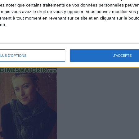
lez noter que certains traitements de vos données personnelles peuven
 mais vous avez le droit de vous y opposer. Vous pouvez modifier vos 
tement à tout moment en revenant sur ce site et en cliquant sur le bouto
eb.
on à ses choix de repas et de boissons pré-
lides et liquides devraient durer quelques
s matches à répétition.
PLUS D'OPTIONS
J'ACCEPTE