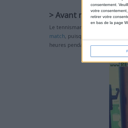
consentement.
Veuil
votre consentement,
> Avant match
retirer votre consen
en bas de la page W
Le tennisman doit
faire attenti
match
, puisque ces aliments so
heures pendant le tournoi et le