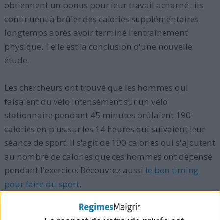
obtiennent un bonus pour leur travail acharné : ils
continuent à brûler des calories supplémentaires
longtemps après avoir terminé l'entraînement
physique. Telle est la conclusion d'une nouvelle
étude.
Les chercheurs ont trouvé que les hommes qui
faisaient du vélo intensément sur un vélo
stationnaire pendant 45 minutes brûlaient 190
calories en plus sur les 14 heures qui suivaient leur
séance de sport. Il s'agit de 190 calories qui s'ajoutent
au nombre de calories que ces hommes ont dépensé
pendant l'exercice. Découvrez aussi
le bon timing
pour faire du sport
.
"Il s'agit de la meilleure preuve que nous avons sur le