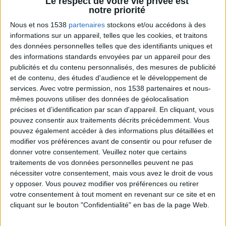
Le respect de votre vie privée est
fait que beaucoup de calories sont brûlées après
notre priorité
l'exercice physique intense", dit le principal auteur de
Nous et nos 1538
partenaires
stockons et/ou accédons à des
l'étude David Nieman, un chercheur de l'Université
informations sur un appareil, telles que les cookies, et traitons
Appalachian State (Caroline du Nord, Etats-Unis).
des données personnelles telles que des identifiants uniques et
des informations standards envoyées par un appareil pour des
publicités et du contenu personnalisés, des mesures de publicité
Les conclusions peuvent aussi s'appliquer à d'autres
et de contenu, des études d'audience et le développement de
activités à haute intensité, faisant beaucoup
services.
Avec votre permission, nos 1538 partenaires et nous-
mêmes pouvons utiliser des données de géolocalisation
transpirer, comme la course à pied, le jogging, le
précises et d’identification par scan d'appareil. En cliquant, vous
basket-ball et le football pratiqués intensément, dit le
pouvez consentir aux traitements décrits précédemment. Vous
scientifique. Lisez aussi le
top 7 des activités
pouvez également accéder à des informations plus détaillées et
modifier vos préférences avant de consentir ou pour refuser de
physiques qui font perdre du poids
.
donner votre consentement.
Veuillez noter que certains
traitements de vos données personnelles peuvent ne pas
Cette observation serait due, en partie, au fait que
nécessiter votre consentement, mais vous avez le droit de vous
y opposer. Vous pouvez modifier vos préférences ou retirer
votre organisme stocke du sucre dans vos cellules
votre consentement à tout moment en revenant sur ce site et en
musculaires, épuise ces stocks pendant l'exercice
cliquant sur le bouton "Confidentialité" en bas de la page Web.
vigoureux plus vite qu'il peut les remplacer, alors