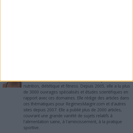
Avez-vous déjà remarqué que faire du sport de
manière intense fait brûler plus de calories même
après l'entraînement ? Si vous avez aimé cet article,
merci de le recommander sur Facebook, de le
tweeter, de lui donner un vote +1 sur Google Plus.
A propos de l'auteur :
Sandra Maribaux
Directrice de la publication et rédactrice
Titulaire d'un MBA, Sandra Maribaux est passionnée de
nutrition, diététique et fitness. Depuis 2005, elle a lu plus
de 3000 ouvrages spécialisés et études scientifiques en
rapport avec ces domaines. Elle rédige des articles dans
ces thématiques pour RegimesMaigrir.com et d'autres
sites depuis 2007. Elle a publié plus de 2000 articles,
couvrant une grande variété de sujets relatifs à
l'alimentation saine, à l'amincissement, à la pratique
sportive.