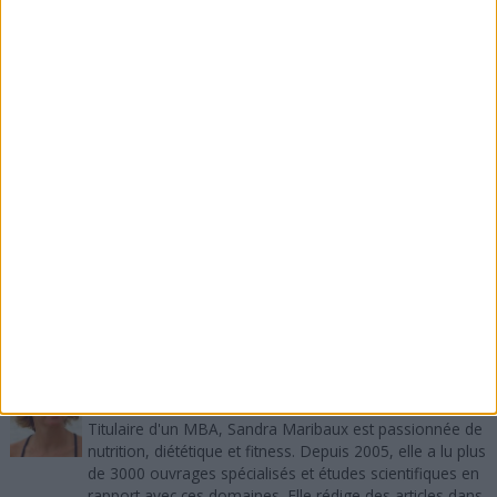
que cette quantité de calories quotidiennement, vos organes vitaux
ne fonctionneront pas bien)
2) Vous exigerez
calories au quotidien afin de conserver
votre poids actuel.
Et vous, trouvez-vous qu'il est essentiel de
comprendre la notion de métabolisme de base pour
contrôler votre poids corporel plus facilement ? Si
vous avez aimé cet article, merci de le recommander
sur Facebook, de le tweeter, de lui donner un vote +1
sur Google Plus.
A propos de l'auteur :
Sandra Maribaux
Directrice de la publication et rédactrice
Titulaire d'un MBA, Sandra Maribaux est passionnée de
nutrition, diététique et fitness. Depuis 2005, elle a lu plus
de 3000 ouvrages spécialisés et études scientifiques en
rapport avec ces domaines. Elle rédige des articles dans