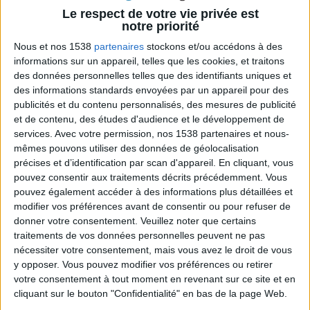
des considérations différentes s'appliquent.
Le respect de votre vie privée est
notre priorité
La libération d'énergie dans cet état est suffisant
Nous et nos 1538
partenaires
stockons et/ou accédons à des
informations sur un appareil, telles que les cookies, et traitons
uniquement pour le fonctionnement des organes
des données personnelles telles que des identifiants uniques et
vitaux (cœur, poumons, système nerveux, reins, foie,
des informations standards envoyées par un appareil pour des
intestins, organes sexuels, muscles et peau). Dans ce
publicités et du contenu personnalisés, des mesures de publicité
et de contenu, des études d'audience et le développement de
sens, le métabolisme basal est la
dépense d'énergie
services.
Avec votre permission, nos 1538 partenaires et nous-
(c'est-à-dire de calories) minimum pour permettre au
mêmes pouvons utiliser des données de géolocalisation
corps de survivre chaque jour
.
précises et d’identification par scan d'appareil. En cliquant, vous
pouvez consentir aux traitements décrits précédemment. Vous
pouvez également accéder à des informations plus détaillées et
Sur notre dépense énergique totale au quotidien :
modifier vos préférences avant de consentir ou pour refuser de
Environ 70% de cette dépense sont dévoués au
donner votre consentement.
Veuillez noter que certains
traitements de vos données personnelles peuvent ne pas
simples processus de vie qui se passent à
nécessiter votre consentement, mais vous avez le droit de vous
l'intérieur des organes du corps,
y opposer. Vous pouvez modifier vos préférences ou retirer
Environ 20% vont vers l'activité physique
votre consentement à tout moment en revenant sur ce site et en
cliquant sur le bouton "Confidentialité" en bas de la page Web.
quotidienne,