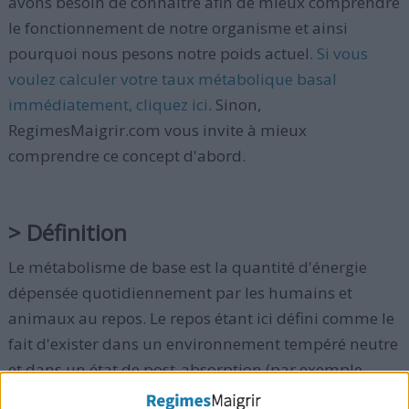
avons besoin de connaître afin de mieux comprendre
le fonctionnement de notre organisme et ainsi
pourquoi nous pesons notre poids actuel.
Si vous
voulez calculer votre taux métabolique basal
immédiatement, cliquez ici
. Sinon,
RegimesMaigrir.com vous invite à mieux
comprendre ce concept d'abord.
> Définition
Le métabolisme de base est la quantité d'énergie
dépensée quotidiennement par les humains et
animaux au repos. Le repos étant ici défini comme le
fait d'exister dans un environnement tempéré neutre
et dans un état de post-absorption (par exemple
entre les repas et pendant la nuit). Chez les plantes,