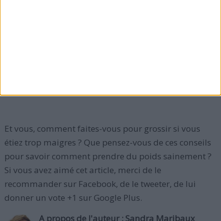
Veillez à équilibrer votre consommation
alimentaire avec les viandes, les grains entiers et
les légumes.
Découvrez également
l'histoire de la prise de poids la
plus rapide de l'histoire
(soit +90 kilos en 7 jours).
Et vous, comment faites-vous pour grossir si vous
étiez trop maigres ? Que pensez-vous de ces conseils
pour savoir comment prendre du poids sainement ?
Si vous avez aimé cet article, merci de le
recommander sur Facebook, de le tweeter, de lui
donner un vote +1 sur Google Plus.
A propos de l'auteur :
Sandra Maribaux