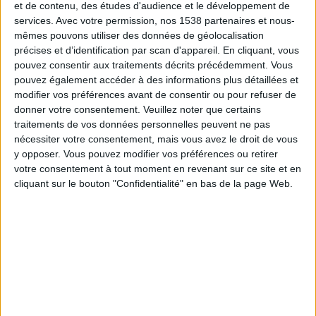
et de contenu, des études d'audience et le développement de
repos)
.
services.
Avec votre permission, nos 1538 partenaires et nous-
mêmes pouvons utiliser des données de géolocalisation
Vous pouvez aussi connaître le métabolisme de base
précises et d’identification par scan d'appareil. En cliquant, vous
pouvez consentir aux traitements décrits précédemment. Vous
dans la partie n°2 des résultats des calculs sur la
pouvez également accéder à des informations plus détaillées et
page suivante
.
modifier vos préférences avant de consentir ou pour refuser de
donner votre consentement.
Veuillez noter que certains
traitements de vos données personnelles peuvent ne pas
nécessiter votre consentement, mais vous avez le droit de vous
Etape 2) Calculer combien de calories
y opposer. Vous pouvez modifier vos préférences ou retirer
vous avez besoin de consommer par
votre consentement à tout moment en revenant sur ce site et en
jour
cliquant sur le bouton "Confidentialité" en bas de la page Web.
Ajoutez au moins 500 calories par jour à vos besoins
quotidiens en calories (calculés lors de l'étape n°1) si
vous voulez grossir. Si vous avez besoin de 1 600
calories par jour pour maintenir votre poids actuel,
visez à consommer 2 100 calories par jour pour
prendre du poids sainement.