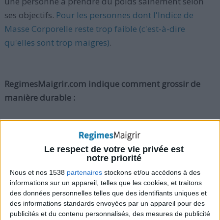
une personne à prendre du poids sainement selon
ses objectifs.
Pour les personnes dont l'Indice de
Masse Corporelle reste trop faible (c'est-à-dire
qu'elles sont trop maigres)
.
RegimesMaigrir.com indique comment grossir de
manière durable :
Etape 1) Déterminer combien de
calories votre corps exige par jour
pour fonctionner correctement en
Le respect de votre vie privée est
notre priorité
connaissant votre taux métabolique
Nous et nos 1538
partenaires
stockons et/ou accédons à des
de base
informations sur un appareil, telles que les cookies, et traitons
des données personnelles telles que des identifiants uniques et
Vous pouvez
utiliser notre calculatrice pour calculer
des informations standards envoyées par un appareil pour des
votre métabolisme de base (taux métabolique au
publicités et du contenu personnalisés, des mesures de publicité