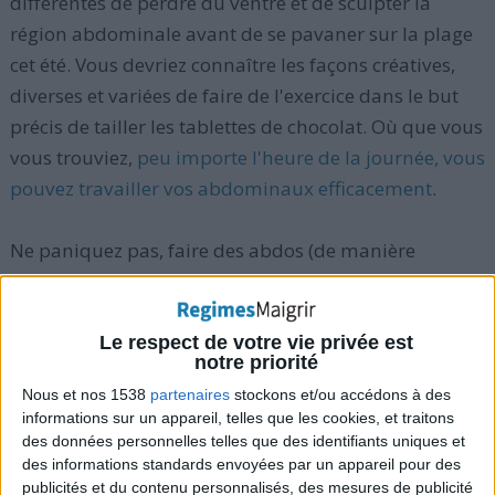
différentes de perdre du ventre et de sculpter la
région abdominale avant de se pavaner sur la plage
cet été. Vous devriez connaître les façons créatives,
diverses et variées de faire de l'exercice dans le but
précis de tailler les tablettes de chocolat. Où que vous
vous trouviez,
peu importe l'heure de la journée, vous
pouvez travailler vos abdominaux efficacement
.
Ne paniquez pas, faire des abdos (de manière
traditionnelle) ne représente pas votre seule
alternative.
RegimesMaigrir.com vous propose 5
exercices originaux pour ciseler les abdominaux :
Le respect de votre vie privée est
notre priorité
Nous et nos 1538
partenaires
stockons et/ou accédons à des
1) Travailler dans le jardin
informations sur un appareil, telles que les cookies, et traitons
des données personnelles telles que des identifiants uniques et
C'est un exercice que nous négligeons pourtant
des informations standards envoyées par un appareil pour des
souvent. Que vous bêchiez votre jardin, ratissiez les
publicités et du contenu personnalisés, des mesures de publicité