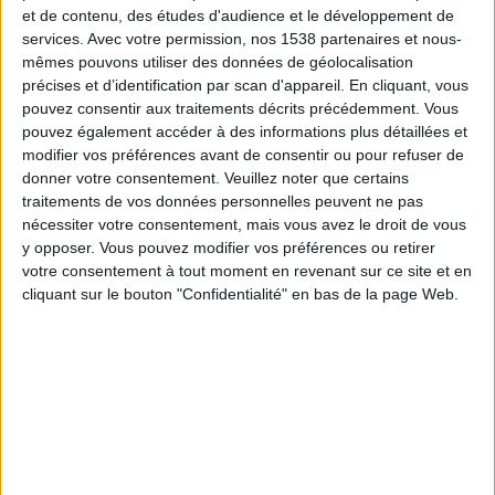
herbes et feuilles mortes, ou effectuiez votre
et de contenu, des études d'audience et le développement de
services.
Avec votre permission, nos 1538 partenaires et nous-
programme habituel d'entretien du jardin, les
mêmes pouvons utiliser des données de géolocalisation
nombreux mouvements de
torsion exécutés pendant
précises et d’identification par scan d'appareil. En cliquant, vous
ces activités permettent de tailler les abdos et de
pouvez consentir aux traitements décrits précédemment. Vous
pouvez également accéder à des informations plus détaillées et
brûler la graisse
.
modifier vos préférences avant de consentir ou pour refuser de
donner votre consentement.
Veuillez noter que certains
Restez actifs pendant que vous accomplissez vos
traitements de vos données personnelles peuvent ne pas
nécessiter votre consentement, mais vous avez le droit de vous
tâches ménagères, vous ferez d'une pierre deux
y opposer. Vous pouvez modifier vos préférences ou retirer
coups. Vous remarquerez que faire le ménage brûle
votre consentement à tout moment en revenant sur ce site et en
beaucoup de graisse et
vous aide à graver les
cliquant sur le bouton "Confidentialité" en bas de la page Web.
abdominaux de façon innovante
.
2) Nager
La natation présente beaucoup de bienfaits pour
votre santé, tout en restant un sport divertissant. La