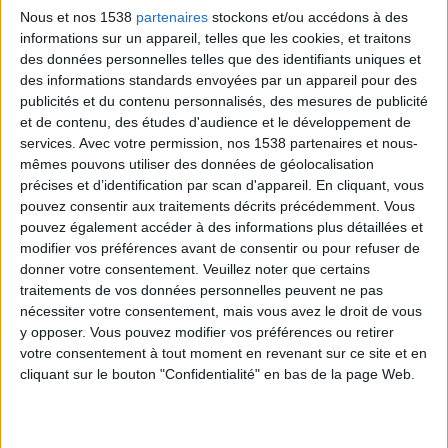
Nous et nos 1538
partenaires
stockons et/ou accédons à des
informations sur un appareil, telles que les cookies, et traitons
des données personnelles telles que des identifiants uniques et
des informations standards envoyées par un appareil pour des
publicités et du contenu personnalisés, des mesures de publicité
et de contenu, des études d'audience et le développement de
services.
Avec votre permission, nos 1538 partenaires et nous-
mêmes pouvons utiliser des données de géolocalisation
Voici des conseils pour un bon alignement :
précises et d’identification par scan d'appareil. En cliquant, vous
Utiliser un appareil photo : c'est vraiment votre
pouvez consentir aux traitements décrits précédemment. Vous
meilleur ami pour cet exercice.
pouvez également accéder à des informations plus détaillées et
modifier vos préférences avant de consentir ou pour refuser de
Guider avec les hanches : la plupart des gens sont
donner votre consentement.
Veuillez noter que certains
tellement préoccupés par la levée des pieds qu'ils
traitements de vos données personnelles peuvent ne pas
laissent leurs hanches derrière. Le résultat est un
nécessiter votre consentement, mais vous avez le droit de vous
y opposer. Vous pouvez modifier vos préférences ou retirer
dos obligé d'être arqué pour compenser afin de
votre consentement à tout moment en revenant sur ce site et en
rester en équilibre. Quand vous démarrez un
cliquant sur le bouton "Confidentialité" en bas de la page Web.
appui tendu renversé, menez avec les hanches et
mettez-les en position en premier.