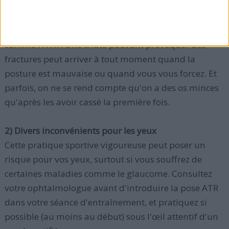
Ne tentez jamais de réaliser des mouvements en
"tentant le tout pour le tout" ! C'est très dangereux,
notamment sur un entraînement plutôt avancé
comme l'ATR ! Une chute pouvant provoquer des
fractures peut arriver à tout moment quand la
posture est mauvaise ou quand vous vous forcez. Et
parfois, on ne se rend compte qu'on a des os minces
qu'après les avoir cassé la première fois.
2) Divers inconvénients pour les yeux
Cette pratique sportive vigoureuse peut poser un
risque pour vos yeux, surtout si vous souffrez de
certaines maladies comme le glaucome. Consultez
votre ophtalmologue avant d'introduire la pose ATR
dans votre séance d'entraînement, et pratiquez si
possible (au moins au début) sous l'œil attentif d'un