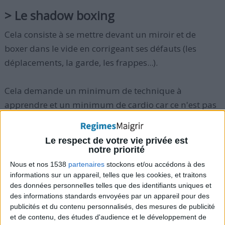
> Le shadow boxing
Cela consiste à se mettre devant un miroir et de
boxer dans le vide en corrigeant ses défauts (les
déplacements, la garde, les frappes...).
Cela demande un minimum de technique à
apprendre et un minimum de cardio car ce n'est pas
un exercice très stimulant pour le cœur, quoique
vous pouvez déjà monter bien haut dans votre
Le respect de votre vie privée est
fréquence cardiaque,
mais c'est un bon exercice pour
notre priorité
vous chauffer
.
Nous et nos 1538
partenaires
stockons et/ou accédons à des
informations sur un appareil, telles que les cookies, et traitons
des données personnelles telles que des identifiants uniques et
Vous n'aurez pas une perte énorme en kcal, par
des informations standards envoyées par un appareil pour des
contre pour les habitués, vous allez acquérir une
publicités et du contenu personnalisés, des mesures de publicité
bonne technique. C'est de loin le meilleur exercice
et de contenu, des études d'audience et le développement de