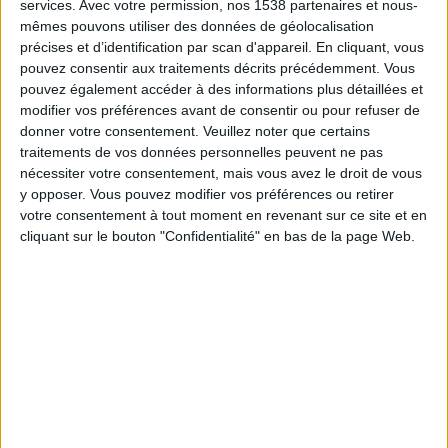
services.
Avec votre permission, nos 1538 partenaires et nous-
pour développer la mémoire musculaire.
mêmes pouvons utiliser des données de géolocalisation
précises et d’identification par scan d'appareil. En cliquant, vous
Bénéfices :
cardio, coordination motrice.
pouvez consentir aux traitements décrits précédemment. Vous
pouvez également accéder à des informations plus détaillées et
modifier vos préférences avant de consentir ou pour refuser de
donner votre consentement.
Veuillez noter que certains
> La corde à sauter
traitements de vos données personnelles peuvent ne pas
nécessiter votre consentement, mais vous avez le droit de vous
La corde à sauter requiert elle aussi un minimum de
y opposer. Vous pouvez modifier vos préférences ou retirer
votre consentement à tout moment en revenant sur ce site et en
technique, mais une technique de saut et surtout une
cliquant sur le bouton "Confidentialité" en bas de la page Web.
coordination bras-jambes, ce qui est tout à fait
possible d'apprendre sans forcément prendre des
cours de boxe.
Avec un bon niveau de corde, vous pouvez
augmenter l'intensité de travail en faisant des
doublés (faire tourner la corde deux fois pour un
saut) ou en accélérant sur une période de 10-20