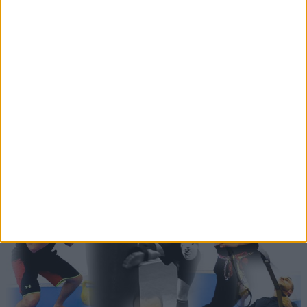
Si vous êtes trop fatigué, augmentez vos temps de
récupération ou baissez l'intensité de travail.
Ecoutez votre corps (en cas de fatigue ou de
douleurs) pour éviter les blessures.