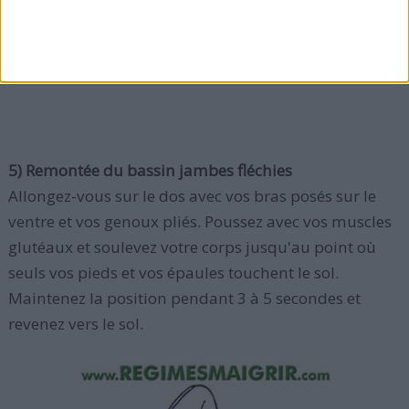
indépendante.
5) Remontée du bassin jambes fléchies
Allongez-vous sur le dos avec vos bras posés sur le
ventre et vos genoux pliés. Poussez avec vos muscles
glutéaux et soulevez votre corps jusqu'au point où
seuls vos pieds et vos épaules touchent le sol.
Maintenez la position pendant 3 à 5 secondes et
revenez vers le sol.