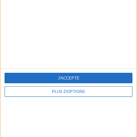
secondes, à reproduire 3 fois. Une fois que vous
sentez une tension, vous la maintenez sans tirer
dessus davantage.
Voici un exemple de mouvement pour étirer les
fessiers :
J'ACCEPTE
PLUS D'OPTIONS
> Est-ce impossible d'obtenir de belles