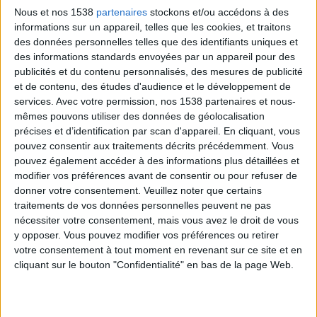
Nous et nos 1538
partenaires
stockons et/ou accédons à des
élasticité et se relâchent sauf qu'au niveau glutéal
informations sur un appareil, telles que les cookies, et traitons
cela se traduit par un fessier qui descend (effet
des données personnelles telles que des identifiants uniques et
accentué par le rôle de la gravité).
des informations standards envoyées par un appareil pour des
publicités et du contenu personnalisés, des mesures de publicité
et de contenu, des études d'audience et le développement de
services.
Avec votre permission, nos 1538 partenaires et nous-
mêmes pouvons utiliser des données de géolocalisation
précises et d’identification par scan d'appareil. En cliquant, vous
pouvez consentir aux traitements décrits précédemment. Vous
pouvez également accéder à des informations plus détaillées et
modifier vos préférences avant de consentir ou pour refuser de
donner votre consentement.
Veuillez noter que certains
traitements de vos données personnelles peuvent ne pas
nécessiter votre consentement, mais vous avez le droit de vous
y opposer. Vous pouvez modifier vos préférences ou retirer
votre consentement à tout moment en revenant sur ce site et en
> Programme de développement
cliquant sur le bouton "Confidentialité" en bas de la page Web.
Lorsque vous souhaitez développer, raffermir, affiner
votre postérieur, il faut être capable de construire vos