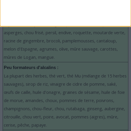
Modérément formateurs d'alcalins :
Abricots, épices, kombucha, mélasses non sulfurisées, sauce de
soja, noix de cajou, châtaignes, poivre, chou-rave, panais, ail,
asperges, chou frisé, persil, endive, roquette, moutarde verte,
racine de gingembre, brocoli, pamplemousses, cantaloup,
melon d'Espagne, agrumes, olive, mûre sauvage, carottes,
mûres de Logan, mangue.
Peu formateurs d'alcalins :
La plupart des herbes, thé vert, thé Mu (mélange de 15 herbes
sauvages), sirop de riz, vinaigre de cidre de pomme, saké,
œufs de caille, huile d'onagre, graines de sésame, huile de foie
de morue, amandes, choux, pommes de terre, poivrons,
champignons, chou-fleur, chou, rutabaga, ginseng, aubergine,
citrouille, chou vert, poire, avocat, pommes (aigres), mûre,
cerise, pêche, papaye.