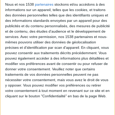
En général, les aliments producteurs d'alcalins
Nous et nos 1538
partenaires
stockons et/ou accédons à des
comprennent :
la plupart des fruits, les légumes
informations sur un appareil, telles que les cookies, et traitons
des données personnelles telles que des identifiants uniques et
verts
, les pois, les haricots, les lentilles, les épices, les
des informations standards envoyées par un appareil pour des
herbes et assaisonnements, les graines et noix.
publicités et du contenu personnalisés, des mesures de publicité
et de contenu, des études d'audience et le développement de
services.
Avec votre permission, nos 1538 partenaires et nous-
En règle générale, les aliments producteurs d'acides
mêmes pouvons utiliser des données de géolocalisation
sont : les viandes, les poissons, la volaille, les œufs,
précises et d’identification par scan d'appareil. En cliquant, vous
les céréales et les légumineuses.
pouvez consentir aux traitements décrits précédemment. Vous
pouvez également accéder à des informations plus détaillées et
modifier vos préférences avant de consentir ou pour refuser de
donner votre consentement.
Veuillez noter que certains
traitements de vos données personnelles peuvent ne pas
nécessiter votre consentement, mais vous avez le droit de vous
y opposer. Vous pouvez modifier vos préférences ou retirer
votre consentement à tout moment en revenant sur ce site et en
cliquant sur le bouton "Confidentialité" en bas de la page Web.