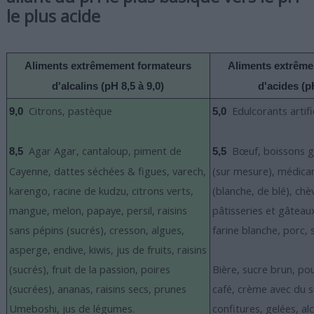
le plus acide
Aliments extrêmement formateurs
Aliments extrêm
d'alcalins (pH 8,5 à 9,0)
d'acides (pH
Citrons, pastèque
Edulcorants artific
9,0
5,0
Agar Agar, cantaloup, piment de
Bœuf, boissons ga
8,5
5,5
Cayenne, dattes séchées & figues, varech,
(sur mesure), médica
karengo, racine de kudzu, citrons verts,
(blanche, de blé), chè
mangue, melon, papaye, persil, raisins
pâtisseries et gâteau
sans pépins (sucrés), cresson, algues,
farine blanche, porc, 
asperge, endive, kiwis, jus de fruits, raisins
(sucrés), fruit de la passion, poires
Bière, sucre brun, pou
(sucrées), ananas, raisins secs, prunes
café, crème avec du s
Umeboshi, jus de légumes.
confitures, gelées, al