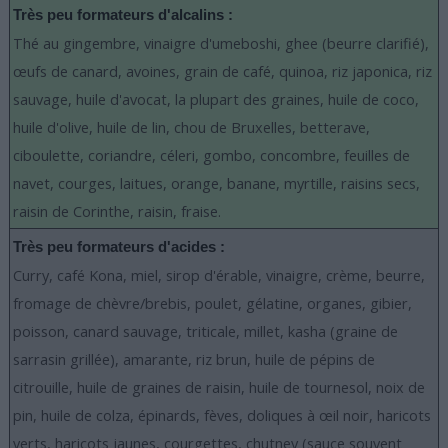
Très peu formateurs d'alcalins :
Thé au gingembre, vinaigre d'umeboshi, ghee (beurre clarifié),
œufs de canard, avoines, grain de café, quinoa, riz japonica, riz
sauvage, huile d'avocat, la plupart des graines, huile de coco,
huile d'olive, huile de lin, chou de Bruxelles, betterave,
ciboulette, coriandre, céleri, gombo, concombre, feuilles de
navet, courges, laitues, orange, banane, myrtille, raisins secs,
raisin de Corinthe, raisin, fraise.
Très peu formateurs d'acides :
Curry, café Kona, miel, sirop d'érable, vinaigre, crème, beurre,
fromage de chèvre/brebis, poulet, gélatine, organes, gibier,
poisson, canard sauvage, triticale, millet, kasha (graine de
sarrasin grillée), amarante, riz brun, huile de pépins de
citrouille, huile de graines de raisin, huile de tournesol, noix de
pin, huile de colza, épinards, fèves, doliques à œil noir, haricots
verts, haricots jaunes, courgettes, chutney (sauce souvent