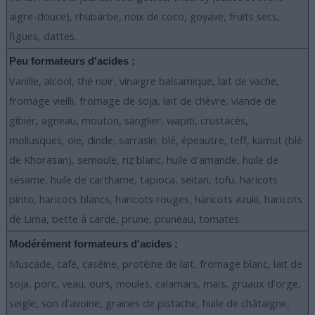
aigre-douce), rhubarbe, noix de coco, goyave, fruits secs,
figues, dattes.
Peu formateurs d'acides :
Vanille, alcool, thé noir, vinaigre balsamique, lait de vache,
fromage vieilli, fromage de soja, lait de chèvre, viande de
gibier, agneau, mouton, sanglier, wapiti, crustacés,
mollusques, oie, dinde, sarrasin, blé, épeautre, teff, kamut (blé
de Khorasan), semoule, riz blanc, huile d'amande, huile de
sésame, huile de carthame, tapioca, seitan, tofu, haricots
pinto, haricots blancs, haricots rouges, haricots azuki, haricots
de Lima, bette à carde, prune, pruneau, tomates.
Modérément formateurs d'acides :
Muscade, café, caséine, protéine de lait, fromage blanc, lait de
soja, porc, veau, ours, moules, calamars, maïs, gruaux d'orge,
seigle, son d'avoine, graines de pistache, huile de châtaigne,