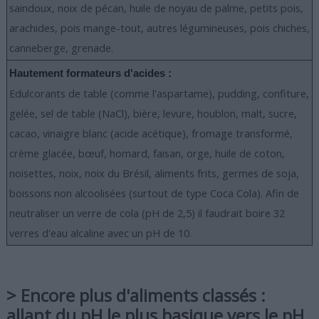
saindoux, noix de pécan, huile de noyau de palme, petits pois,
arachides, pois mange-tout, autres légumineuses, pois chiches,
canneberge, grenade.
Hautement formateurs d'acides :
Edulcorants de table (comme l'aspartame), pudding, confiture,
gelée, sel de table (NaCl), bière, levure, houblon, malt, sucre,
cacao, vinaigre blanc (acide acétique), fromage transformé,
crème glacée, bœuf, homard, faisan, orge, huile de coton,
noisettes, noix, noix du Brésil, aliments frits, germes de soja,
boissons non alcoolisées (surtout de type Coca Cola). Afin de
neutraliser un verre de cola (pH de 2,5) il faudrait boire 32
verres d'eau alcaline avec un pH de 10.
> Encore plus d'aliments classés :
allant du pH le plus basique vers le pH