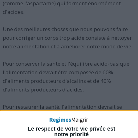
(comme l'aspartame) qui forment énormément
d'acides.
Une des meilleures choses que nous pouvons faire
pour corriger un corps trop acide consiste à nettoyer
notre alimentation et à améliorer notre mode de vie.
Pour conserver la santé et l'équilibre acido-basique,
l'alimentation devrait être composée de 60%
d'aliments producteurs d'alcalins et de 40%
d'aliments producteurs d'acides.
Pour restaurer la santé, l'alimentation devrait se
composer de 80% d'aliments formant des alcalins et
de 20% d'aliments formant des acides.
Le respect de votre vie privée est
notre priorité