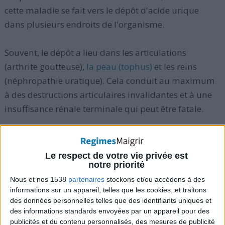
cette maladie se fait vers le dépôt d'acide urique
dans plusieurs endroits de l'organisme.
Souvent, le dépôt a lieu dans les articulations
(arthrite goutteuse),
la peau (tophus)
et les reins
(néphropathie uratique). Cela conduit au maximum
à des destructions articulaires invalidantes et à une
insuffisance rénale terminale qui peut être fatale.
L'arthrite goutteuse est provoquée par un excès
d'acide urique qui s'accumule dans la circulation
Le respect de votre vie privée est
sanguine. Les aliments consommés sont le facteur
notre priorité
principal qui contribue à cette arthrite goutteuse.
Nous et nos 1538
partenaires
stockons et/ou accédons à des
informations sur un appareil, telles que les cookies, et traitons
des données personnelles telles que des identifiants uniques et
des informations standards envoyées par un appareil pour des
> Alimentation à éviter
publicités et du contenu personnalisés, des mesures de publicité