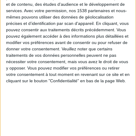
et de contenu, des études d'audience et le développement de
Les aliments riches en purines (des composés
services.
Avec votre permission, nos 1538 partenaires et nous-
chimiques qui peuvent être transformés en acide
mêmes pouvons utiliser des données de géolocalisation
précises et d’identification par scan d'appareil. En cliquant, vous
urique par le corps) sont particulièrement instables
pouvez consentir aux traitements décrits précédemment. Vous
et
ne devraient pas faire partie des plats consommés
pouvez également accéder à des informations plus détaillées et
par une personne qui a la goutte
.
modifier vos préférences avant de consentir ou pour refuser de
donner votre consentement.
Veuillez noter que certains
traitements de vos données personnelles peuvent ne pas
Bien que de nombreux légumes contiennent
nécessiter votre consentement, mais vous avez le droit de vous
beaucoup de purines, certains chercheurs ont
y opposer. Vous pouvez modifier vos préférences ou retirer
votre consentement à tout moment en revenant sur ce site et en
montré que les purines contenues dans les légumes
cliquant sur le bouton "Confidentialité" en bas de la page Web.
ne provoquent pas les attaques de goutte. Le verdict
reste encore flou sur cet aspect des produits
alimentaires. Dans le doute, vous pourriez envisager
de vous abstenir.
Comme avec la plupart des régimes alimentaires, les