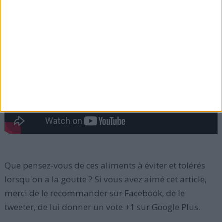
et une faible quantité de lipides.
Voici une vidéo qui résume les aliments interdits et
ceux qui sont recommandés aux patients goutteux :
Que pensez-vous de ces aliments à éviter et tolérés
lorsqu'on a la goutte ? Si vous avez aimé cet article,
merci de le recommander sur Facebook, de le
tweeter, de lui donner un vote +1 sur Google Plus.