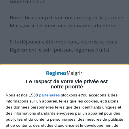
soupe minceur.
Buvez beaucoup d'eau tout au long de la journée.
Mais aussi des infusions drainantes, du thé vert.
Si le déjeuner a été important, nourrissez-vous
légèrement le soir (poisson, légumes fruits).
N'attendez pas pour réagir : les kilos pris
récemment disparaissent rapidement si on réagit
Le respect de votre vie privée est
à temps. Ne cédez pas au syndrome "au point où
notre priorité
j'en suis".
Nous et nos 1538
partenaires
stockons et/ou accédons à des
informations sur un appareil, telles que les cookies, et traitons
Si vous constatez un ou deux kilos
des données personnelles telles que des identifiants uniques et
des informations standards envoyées par un appareil pour des
supplémentaires, supprimez graisses et sucres
publicités et du contenu personnalisés, des mesures de publicité
pendant quelques jours, nourrissez-vous
et de contenu, des études d'audience et le développement de