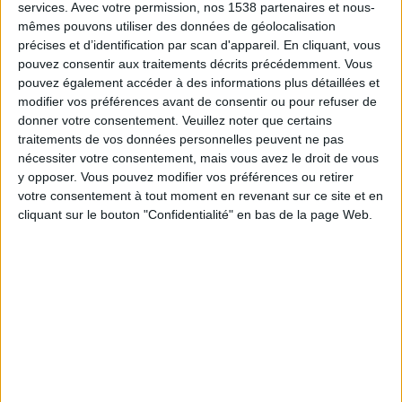
sainement (
bouillons de légumes tisanes blancs
services.
Avec votre permission, nos 1538 partenaires et nous-
mêmes pouvons utiliser des données de géolocalisation
de poulet nature
, poissons maigres) et vos kilos
précises et d’identification par scan d'appareil. En cliquant, vous
s'envoleront sans souci.
pouvez consentir aux traitements décrits précédemment. Vous
pouvez également accéder à des informations plus détaillées et
modifier vos préférences avant de consentir ou pour refuser de
Concoctez-vous des smoothies qui vont
chasser
donner votre consentement.
Veuillez noter que certains
les toxines en vous donnant du tonus
. Et qui
traitements de vos données personnelles peuvent ne pas
raviront votre palais.
nécessiter votre consentement, mais vous avez le droit de vous
y opposer. Vous pouvez modifier vos préférences ou retirer
votre consentement à tout moment en revenant sur ce site et en
Inventez des cocktails de fruits et légumes
cliquant sur le bouton "Confidentialité" en bas de la page Web.
mélangés en fonction de vos goûts. Utilisez votre
mixeur ou votre blender (ou encore mieux, un
extracteur de jus).
Vous pouvez par exemple mixer des concombres
des épinards et des pommes granny,
ou encore
des pommes avec du céleri
et du citron... Laissez