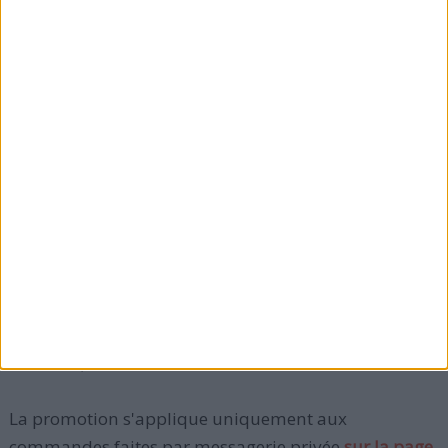
PROMOTION EXCEPTIONNELLE EN CE MOMENT
: le
livre est à 10 euros au lieu de 16 (qui est le prix en
vigueur à la FNAC, sur Amazon ou dans les bonnes
librairies) ! Profitez-en !
La promotion s'applique uniquement aux
commandes faites par messagerie privée
sur la page