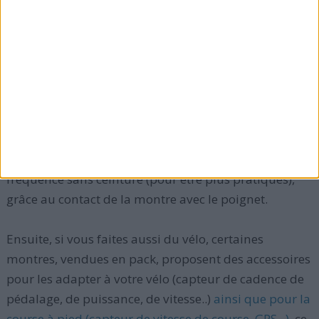
l'acheter. A partir du moment où vous pouvez
programmer votre zone de travail, avoir un compte à
rebours (très utile), vous en avez assez.
Toutes les marques possèdent une ceinture
thoracique ou une sangle pectorale, elle est
essentielle pour une mesure précise. Certains
nouveaux cardiofréquencemètres prennent la
fréquence sans ceinture (pour être plus pratiques),
grâce au contact de la montre avec le poignet.
Ensuite, si vous faites aussi du vélo, certaines
montres, vendues en pack, proposent des accessoires
pour les adapter à votre vélo (capteur de cadence de
pédalage, de puissance, de vitesse..)
ainsi que pour la
course à pied (capteur de vitesse de course, GPS...)
, ce