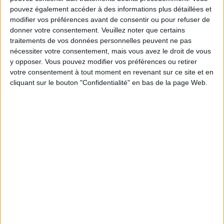
votre allure.
pouvez également accéder à des informations plus détaillées et
modifier vos préférences avant de consentir ou pour refuser de
donner votre consentement.
Veuillez noter que certains
traitements de vos données personnelles peuvent ne pas
> Comment l'utiliser ?
nécessiter votre consentement, mais vous avez le droit de vous
y opposer. Vous pouvez modifier vos préférences ou retirer
Lorsque vous en faites l'acquisition, à la première
votre consentement à tout moment en revenant sur ce site et en
utilisation, il faut enregistrer votre âge, votre poids,
cliquant sur le bouton "Confidentialité" en bas de la page Web.
votre taille, votre FCM... et d'autres informations
selon des types et les marques de montres.
Pour connaître votre FCM c'est assez simple, il existe
une formule, la formule d'Astrand.
Il suffit de réaliser
le calcul suivant : FCM = 200 - (votre âge).
Pour une personne de 20 ans, la FCM sera donc de
200. Il existe, pour les sportifs confirmés, une autre
formule que je vous laisse consulter sur internet, il