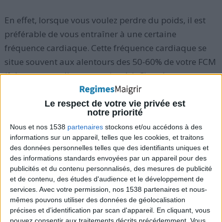
En effet, lorsque vous voulez perdre du poids, il est
préférable de vous entraîner à une certaine
fréquence cardiaque. Cette fréquence cardiaque se
situe souvent aux alentours des 50-60% de votre FCM
(fréquence cardiaque maximale). C'est dans cette
"zone" de travail que votre séance vous permettra de
solliciter davantage les graisses pour produire de
Le respect de votre vie privée est
notre priorité
l'énergie.
Nous et nos 1538
partenaires
stockons et/ou accédons à des
informations sur un appareil, telles que les cookies, et traitons
Dans les notices de ces cardiofréquencemètres, on
des données personnelles telles que des identifiants uniques et
parle de "zone de travail". Votre montre est
des informations standards envoyées par un appareil pour des
publicités et du contenu personnalisés, des mesures de publicité
programmée pour pouvoir enregistrer votre propre
et de contenu, des études d'audience et le développement de
zone de travail. Du coup, lorsque vous êtes au-
services.
Avec votre permission, nos 1538 partenaires et nous-
dessous ou au-dessus de cette zone, votre "cardio"
mêmes pouvons utiliser des données de géolocalisation
précises et d’identification par scan d'appareil. En cliquant, vous
émet un bip sonore et c'est donc à vous de réguler
pouvez consentir aux traitements décrits précédemment. Vous