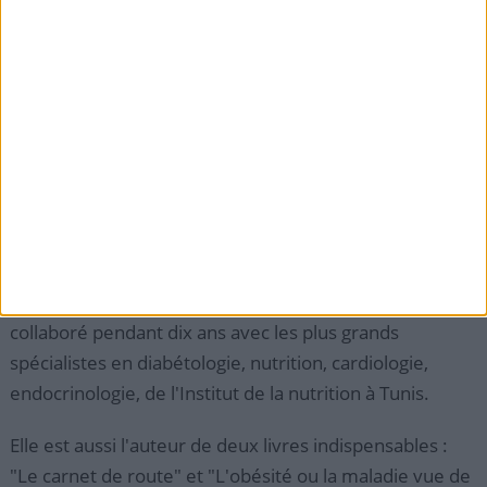
insuffisance rénales.
> Le saviez-vous ?
Ce programme très innovant a permis à plus de 1500
personnes de récupérer leur poids de santé depuis
2004 (perte de 100 % de l'excès de poids), avec un très
faible taux de reprise sur 5 ans, environ 10 à 15 %
seulement.
Sophie Reverdi, la conceptrice de ce programme, a
collaboré pendant dix ans avec les plus grands
spécialistes en diabétologie, nutrition, cardiologie,
endocrinologie, de l'Institut de la nutrition à Tunis.
Elle est aussi l'auteur de deux livres indispensables :
"Le carnet de route" et "L'obésité ou la maladie vue de