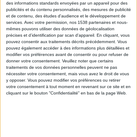
des informations standards envoyées par un appareil pour des
seulement bons, naturels, mais également beaux et
publicités et du contenu personnalisés, des mesures de publicité
appétissants.
et de contenu, des études d'audience et le développement de
services.
Avec votre permission, nos 1538 partenaires et nous-
Se réjouir visuellement d'un plat,
le humer avant de le
mêmes pouvons utiliser des données de géolocalisation
précises et d’identification par scan d'appareil. En cliquant, vous
manger
, le rend encore plus appétissant... Elle convint
pouvez consentir aux traitements décrits précédemment. Vous
Albert Chocron de la laisser travailler avec lui sur cette
pouvez également accéder à des informations plus détaillées et
liste, et se lance dans la conception de son programme
modifier vos préférences avant de consentir ou pour refuser de
donner votre consentement.
Veuillez noter que certains
qu'elle matérialisera avec son "Carnet de Route", le
traitements de vos données personnelles peuvent ne pas
livre de chevet de ses participants, où sont répertoriés
nécessiter votre consentement, mais vous avez le droit de vous
des dizaines de tuyaux de cuisine, de recettes
y opposer. Vous pouvez modifier vos préférences ou retirer
votre consentement à tout moment en revenant sur ce site et en
fantastiques, et de conseils précieux et originaux.
cliquant sur le bouton "Confidentialité" en bas de la page Web.