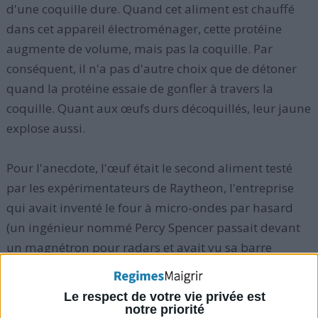
d'une coquille dure. Quand cet aliment est chauffé
dans cet appareil électroménager, cette protéine
augmente de volume, mais pas la coquille. Par
conséquent, il n'a pas d'autre choix que de détoner
quand la protéine essaie de gonfler à travers la
coquille. Quant aux œufs durs décoquillés, leur jaune
explose aussi.
Pour l'anecdote, l'œuf était le second aliment testé
par les expérimentateurs de Raytheon, l'entreprise
qui avait inventé le four à micro-ondes par hasard
(un ingénieur nommé Percy Spencer passait devant
un magnétron pour radars et avait vu sa barre
chocolatée fondre dans la poche de sa blouse).
L'aliment avait pété au visage des scientifiques.
Le respect de votre vie privée est
notre priorité