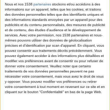
Nous et nos 1538
partenaires
stockons et/ou accédons à des
informations sur un appareil, telles que les cookies, et traitons
des données personnelles telles que des identifiants uniques et
des informations standards envoyées par un appareil pour des
publicités et du contenu personnalisés, des mesures de publicité
et de contenu, des études d'audience et le développement de
services.
Avec votre permission, nos 1538 partenaires et nous-
mêmes pouvons utiliser des données de géolocalisation
précises et d’identification par scan d'appareil. En cliquant, vous
pouvez consentir aux traitements décrits précédemment. Vous
2) Fruits
pouvez également accéder à des informations plus détaillées et
Vous pourriez croire que vous avez une idée géniale :
modifier vos préférences avant de consentir ou pour refuser de
obtenir vos propres fruits secs en mettant au four à
donner votre consentement.
Veuillez noter que certains
traitements de vos données personnelles peuvent ne pas
micro-ondes la version fraîche (avec des raisins par
nécessiter votre consentement, mais vous avez le droit de vous
exemple). Impressionnant ?
y opposer. Vous pouvez modifier vos préférences ou retirer
votre consentement à tout moment en revenant sur ce site et en
cliquant sur le bouton "Confidentialité" en bas de la page Web.
Pas du tout. Bien que peu de gens pensent à le faire
(et heureusement), nous préférons vous avertir tout
de suite : cela peut être très risqué !