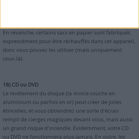
chauffer votre sac de déjeuner (en papier brun) dans
le micro-ondes.
En revanche, certains sacs en papier sont fabriqués
expressément pour être réchauffés dans cet appareil,
donc vous pouvez les utiliser (mais uniquement
ceux-là).
18) CD ou DVD
Le revêtement du disque (la mince couche en
aluminium ou parfois en or) peut créer de jolies
étincelles, et vous obtiendrez une sorte d'écran
rempli de cierges magiques devant vous, mais aussi
un grand risque d'incendie. Evidemment, votre CD
ou DVD ne fonctionnera plus jamais. En outre, les