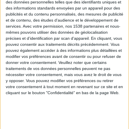
2 blancs d'œufs,
des données personnelles telles que des identifiants uniques et
1 kiwi.
des informations standards envoyées par un appareil pour des
publicités et du contenu personnalisés, des mesures de publicité
et de contenu, des études d'audience et le développement de
Déjeuner :
services.
Avec votre permission, nos 1538 partenaires et nous-
1 petite pita entière fourrée de 90 grammes de
mêmes pouvons utiliser des données de géolocalisation
précises et d’identification par scan d'appareil. En cliquant, vous
thon égoutté mélangé à 1 cuillère à soupe de
pouvez consentir aux traitements décrits précédemment. Vous
mayonnaise légère,
pouvez également accéder à des informations plus détaillées et
150 grammes d'épinards verts,
modifier vos préférences avant de consentir ou pour refuser de
donner votre consentement.
Veuillez noter que certains
1 noix de macadamia + 1 yaourt nature de 125
traitements de vos données personnelles peuvent ne pas
ml.
nécessiter votre consentement, mais vous avez le droit de vous
y opposer. Vous pouvez modifier vos préférences ou retirer
votre consentement à tout moment en revenant sur ce site et en
Dîner :
cliquant sur le bouton "Confidentialité" en bas de la page Web.
1 concombre assaisonné d' 1 cuillère à soupe
d'huile d'olive,
90 grammes de porc maigre avec 80 grammes de
lentilles,