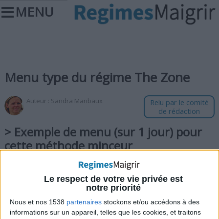
MENU
Menu type du régime The Zone
Auteur :
Sandra Maribaux
Relu par le comité
de rédaction
> Exemple de menu (sur 1 jour) pour
cette méthode minceur
Petit-déjeuner :
1 cuillère à café d'huile d'olive + 1 tranche de pain
Le respect de votre vie privée est
notre priorité
complet,
Nous et nos 1538
partenaires
stockons et/ou accédons à des
60 grammes de fromage léger,
informations sur un appareil, telles que les cookies, et traitons