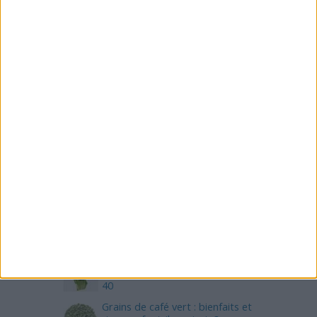
sportive.
ARTICLES LES PLUS RÉCENTS
Rééquilibrage alimentaire avec
la naturopathie : 10
recommandations
Protéines végétales : liste des
aliments qui en contiennent le
plus
Comment perdre plus de 6 kilos
par mois (45 kg en 7 mois et
demi) ?
Quels aliments manger pour
perdre du poids ? Voici le top
40
Grains de café vert : bienfaits et