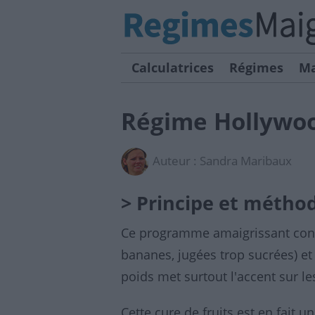
Calculatrices
Régimes
Ma
Régime Hollywood
Auteur :
Sandra Maribaux
> Principe et métho
Ce programme amaigrissant consi
bananes, jugées trop sucrées) e
poids met surtout l'accent sur les
Cette cure de fruits est en fait