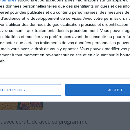
rtenaires
stockons et/ou accédons à des informations sur un appareil, t
 des données personnelles telles que des identifiants uniques et des in
reil pour des publicités et du contenu personnalisés, des mesures de p
 d'audience et le développement de services.
Avec votre permission, n
s utiliser des données de géolocalisation précises et d’identification 
ouvez consentir aux traitements décrits précédemment. Vous pouvez é
s détaillées et modifier vos préférences avant de consentir ou pour ref
lez noter que certains traitements de vos données personnelles peuven
 mais vous avez le droit de vous y opposer. Vous pouvez modifier vos 
tement à tout moment en revenant sur ce site et en cliquant sur le bouto
eb.
PLUS D'OPTIONS
J'ACCEPTE
 et avec certitude avec ce programme