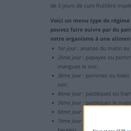
de 3 jours de cure fruitière im
Voici un menu type de régime
pouvez faire suivre par du pai
votre organisme à une alimenta
1er jour
: ananas du matin au s
2ème jour
: papayes ou pomme
mangues le soir,
3ème jour
: pommes ou kiwis l
soir,
4ème jour
: pastèques ou fra
5ème jour
: pastèques le matin,
6ème jour
: pruneaux le matin,
7ème jour
: pastèques ou pomm
heures).