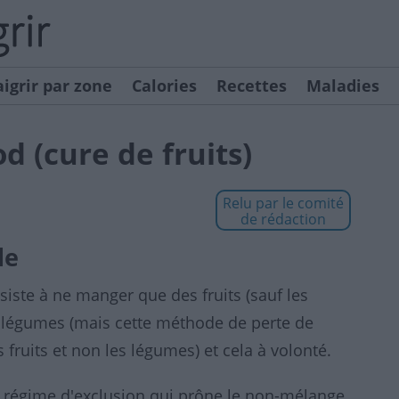
igrir par zone
Calories
Recettes
Maladies
 (cure de fruits)
Relu par le comité
de rédaction
de
ste à ne manger que des fruits (sauf les
t légumes (mais cette méthode de perte de
 fruits et non les légumes) et cela à volonté.
 un régime d'exclusion qui prône le non-mélange