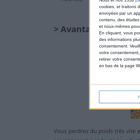
Nous et nos 1538
pa
cookies, et traitons
envoyées par un appa
contenu, des études
> Avantages
et nous-mêmes pouvon
En cliquant, vous p
des informations plu
consentement.
Veuil
votre consentement,
retirer votre consen
en bas de la page W
Vous perdrez du poids très vite