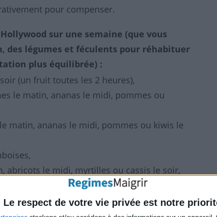
pérativement pour compenser.
 Hollywood sur une semaine (que vous
n, des légumes et féculents pour réhabituer
tion plus équilibrée) :
oir (un fruit toutes les 2 heures),
s le matin, ananas le midi, pommes ou
e matin, ananas le midi, pommes ou kiwis le
mboises,
 abricots le midi, myrtilles ou cassis le soir,
 ananas le midi, pastèques le soir,
es du matin au soir (un fruit toutes les 2
Le respect de votre vie privée est notre priorit