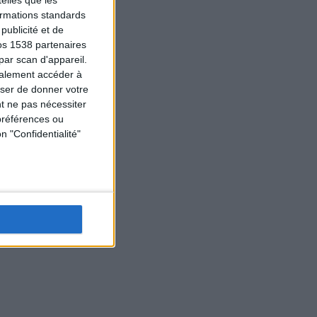
elles que les
formations standards
ublicité et de
os 1538 partenaires
par scan d'appareil.
galement accéder à
user de donner votre
t ne pas nécessiter
préférences ou
n "Confidentialité"