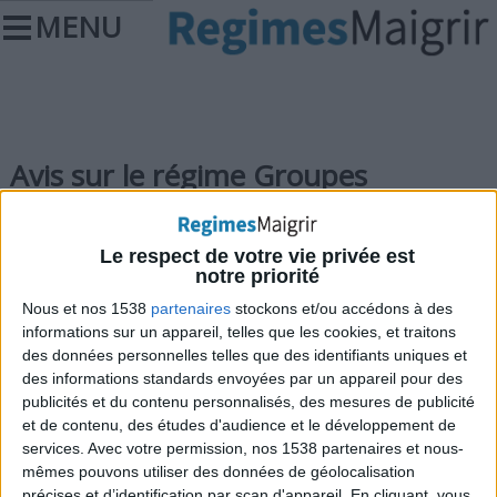
MENU
Avis sur le régime Groupes
Sanguins
Le respect de votre vie privée est
Remarque :
notre priorité
Si vous laissez un commentaire, il faudra attendre
Nous et nos 1538
partenaires
stockons et/ou accédons à des
informations sur un appareil, telles que les cookies, et traitons
que les modérateurs le valident avant qu'il ne soit
des données personnelles telles que des identifiants uniques et
publié. Ne republiez pas le même texte plusieurs fois.
des informations standards envoyées par un appareil pour des
publicités et du contenu personnalisés, des mesures de publicité
et de contenu, des études d'audience et le développement de
services.
Avec votre permission, nos 1538 partenaires et nous-
mêmes pouvons utiliser des données de géolocalisation
> À voir aussi
précises et d’identification par scan d'appareil. En cliquant, vous