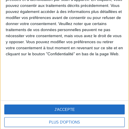
Le site officiel du docteur Peter d'Adamo
pouvez consentir aux traitements décrits précédemment. Vous
pouvez également accéder à des informations plus détaillées et
modifier vos préférences avant de consentir ou pour refuser de
donner votre consentement.
Veuillez noter que certains
traitements de vos données personnelles peuvent ne pas
nécessiter votre consentement, mais vous avez le droit de vous
ARTICLES LES PLUS RÉCENTS
y opposer. Vous pouvez modifier vos préférences ou retirer
votre consentement à tout moment en revenant sur ce site et en
Rééquilibrage alimentaire avec
la naturopathie : 10
cliquant sur le bouton "Confidentialité" en bas de la page Web.
recommandations
Protéines végétales : liste des
aliments qui en contiennent le
plus
Comment perdre plus de 6 kilos
par mois (45 kg en 7 mois et
demi) ?
Quels aliments manger pour
J'ACCEPTE
perdre du poids ? Voici le top
40
PLUS D'OPTIONS
Grains de café vert : bienfaits et