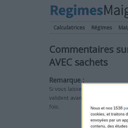
Calculatrices
Régimes
Mai
Commentaires sur
AVEC sachets
Remarque :
Si vous laissez un commentaire,
valident avant qu'il ne soit pub
fois.
Nous et nos 1538
pa
cookies, et traitons
envoyées par un appa
contenu, des études