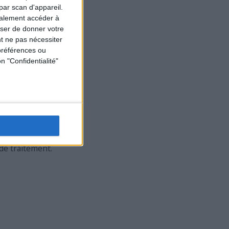
par scan d'appareil.
galement accéder à
user de donner votre
t ne pas nécessiter
préférences ou
n "Confidentialité"
et confidentialité
de traitement.