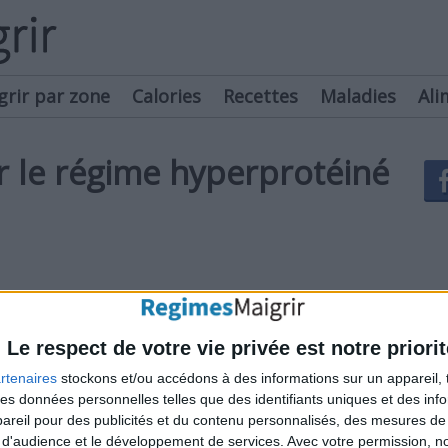
grir par zone
Calories
Recettes
Maladies
Ali
 le régime hyperprotéiné
 il faudra attendre que les modérateurs le
lié. Ne republiez pas le même texte plusieurs
Le respect de votre vie privée est notre priorit
rtenaires
stockons et/ou accédons à des informations sur un appareil, t
 des données personnelles telles que des identifiants uniques et des in
reil pour des publicités et du contenu personnalisés, des mesures de p
 d'audience et le développement de services.
Avec votre permission, n