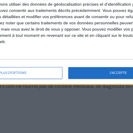
s utiliser des données de géolocalisation précises et d’identification 
ouvez consentir aux traitements décrits précédemment. Vous pouvez é
s détaillées et modifier vos préférences avant de consentir ou pour ref
achets, étant basé sur des aliments
lez noter que certains traitements de vos données personnelles peuven
 mais vous avez le droit de vous y opposer. Vous pouvez modifier vos 
tement à tout moment en revenant sur ce site et en cliquant sur le bouto
eb.
 conditions d'utilisation
|
Politique de données personnelles 
Qui sommes-nous ?
|
Plan du site
|
Nous contacter
PLUS D'OPTIONS
J'ACCEPTE
© 2007-2026 RegimesMaigrir.com Tous droits réservés.
r.com ne fournit pas de conseils médicaux, de diagnostic ou 