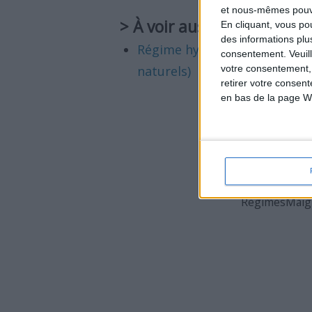
et nous-mêmes pouvon
> À voir aussi
En cliquant, vous p
des informations plu
Régime hyperprotéiné SANS s
consentement.
Veuil
naturels)
votre consentement,
retirer votre consen
en bas de la page W
Mentions légales &
RegimesMaigri